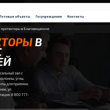
Готовые объекты
Госучреждения
Контакты
 протекторы в Благовещенске
КТОРЫ
В
С
ЕЙ
сальный зал с
колонны, углы,
енты для приемки.
ии, ул.
тация: 8 800 777-