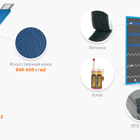
Липучка
Искусcтвенная кожа
600-650 г/м2
Клей
м2
ППЭ