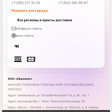
+7 (383) 377-74-50
+7 (343) 300-99-67
Показать все города
Казань
Нижний Новгород
Все регионы и пункты доставки
+7 (843) 206-01-30
+7 (831) 262-65-43
info@euro-mat.ru
Челябинск
Красноярск
euro-mat.ru
+7 (343) 300-99-67
+7 (391) 216-86-12
Самара
Уфа
+7 (846) 254-54-32
+7 (347) 211-94-40
Ростов-на-Дону
Краснодар
+7 (863) 333-50-75
+7 (861) 212-12-91
Воронеж
Пермь
+7 (473) 211-78-90
+7 (342) 264-04-62
ООО «Евромат»
Волгоград
Омск
ИНН/КПП 7735601949/773501001 ОГРН 1147746541953 ОКПО
29927522
+7 (844) 261-36-12
+7 (381) 269-95-70
Адрес самовывоза: ул. Потребительская 1-я, д. 26, стр. 1
Адрес производства: г. Клин, Транспортная улица, 29
Адрес офиса:
г. Москва, г. Зеленоград
,
ул. Юности, д. 8, помещ.
1/5