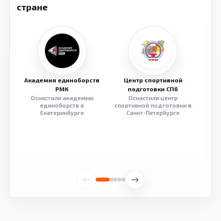
стране
Академия единоборств
Центр спортивной
Семе
РМК
подготовки СПб
Оснастили академию
Оснастили центр
Обор
единоборств в
спортивной подготовки в
разв
Екатеринбурге
Санкт-Петербурге