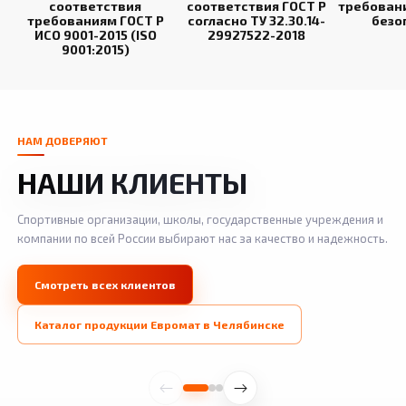
соответствия
соответствия ГОСТ Р
требован
требованиям ГОСТ Р
согласно ТУ 32.30.14-
безо
ИСО 9001-2015 (ISO
29927522-2018
9001:2015)
НАМ ДОВЕРЯЮТ
НАШИ КЛИЕНТЫ
Спортивные организации, школы, государственные учреждения и
компании по всей России выбирают нас за качество и надежность.
Смотреть всех клиентов
Каталог продукции Евромат в Челябинске