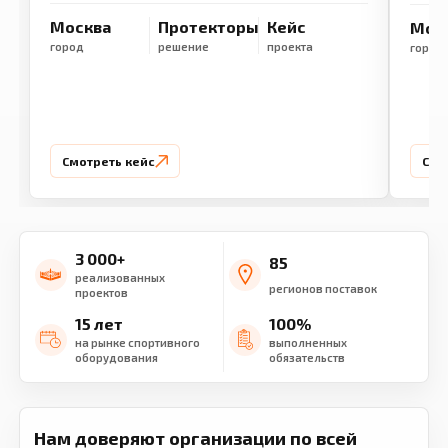
Москва
Протекторы
Кейс
Мос
город
решение
проекта
город
Смотреть кейс
Смо
3 000+
85
реализованных
регионов поставок
проектов
15 лет
100%
на рынке спортивного
выполненных
оборудования
обязательств
Нам доверяют организации по всей