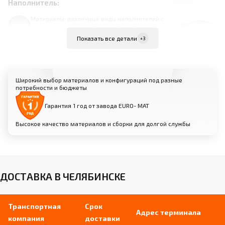
Наполнитель:
Материалы: различные виды наполнителей с
оптимальной плотностью и упругостью для
каждого типа снаряда
Показать все детали
+3
Обеспечивает комфорт и амортизацию
при выполнении элементов
Различные варианты толщины и
жесткости для оптимального баланса
Широкий выбор материалов и конфигураций под разные
потребности и бюджеты
Гарантия 1 год от завода EURO- МАТ
Торцевые накладки:
Высокое качество материалов и сборки для долгой службы
Материалы: массив дерева или
высокопрочный пластик
Защищают торцы бревна от
повреждений и износа
Обеспечивают эстетичный внешний вид
ДОСТАВКА В ЧЕЛЯБИНСКЕ
снаряда
Транспортная
Срок
Адрес терминала
компания
доставки