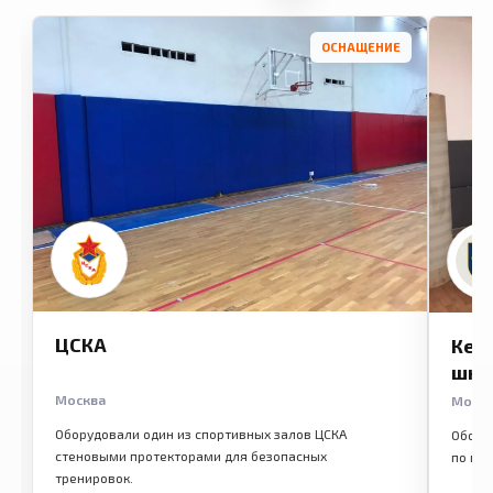
ОСНАЩЕНИЕ
ЦСКА
Кем
шко
Москва
Моск
Оборудовали один из спортивных залов ЦСКА
Обору
стеновыми протекторами для безопасных
по ме
тренировок.