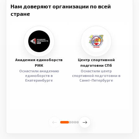
Нам доверяют организации по всей
стране
Академия единоборств
Центр спортивной
Семе
РМК
подготовки СПб
Оснастили академию
Оснастили центр
Обор
единоборств в
спортивной подготовки в
разв
Екатеринбурге
Санкт-Петербурге