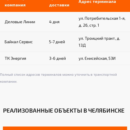
Адрес терминала
для устойчивости и защиты напольного
компания
доставки
покрытия
ул. Потребительская 1-я,
Деловые Линии
4 дня
Крепление к полу:
д. 26, стр. 1
Фиксация осуществляется с помощью
ул. Троицкий тракт, д.
талрепа и цепи
Байкал Сервис
5-7 дней
13Д
Цепь закрепляется на крюке корпуса и
крюке крепления к полу
ТК Энергия
3-6 дней
ул. Енисейская, 53И
Обеспечивает надежную и безопасную
эксплуатацию снаряда
Полный список адресов терминалов можно уточнить в транспортной
компании.
РЕАЛИЗОВАННЫЕ ОБЪЕКТЫ В ЧЕЛЯБИНСКЕ