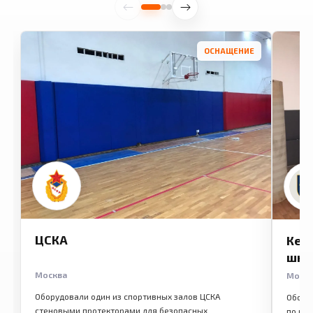
ОСНАЩЕНИЕ
ЦСКА
Кем
шко
Москва
Моск
Оборудовали один из спортивных залов ЦСКА
Обору
стеновыми протекторами для безопасных
по ме