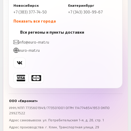
Новосибирск
Екатеринбург
+7 (383) 377-74-50
+7 (343) 300-99-67
Показать все города
Казань
Нижний Новгород
Все регионы и пункты доставки
+7 (843) 206-01-30
+7 (831) 262-65-43
info@euro-mat.ru
Челябинск
Красноярск
euro-mat.ru
+7 (343) 300-99-67
+7 (391) 216-86-12
Самара
Уфа
+7 (846) 254-54-32
+7 (347) 211-94-40
Ростов-на-Дону
Краснодар
+7 (863) 333-50-75
+7 (861) 212-12-91
Воронеж
Пермь
+7 (473) 211-78-90
+7 (342) 264-04-62
ООО «Евромат»
Волгоград
Омск
ИНН/КПП 7735601949/773501001 ОГРН 1147746541953 ОКПО
29927522
+7 (844) 261-36-12
+7 (381) 269-95-70
Адрес самовывоза: ул. Потребительская 1-я, д. 26, стр. 1
Адрес производства: г. Клин, Транспортная улица, 29