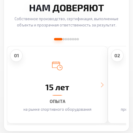
НАМ
ДОВЕРЯЮТ
Собственное производство, сертификация, выполненные
объекты и прозрачная ответственность за результат.
01
02
15 лет
ОПЫТА
на рынке спортивного оборудования
произ