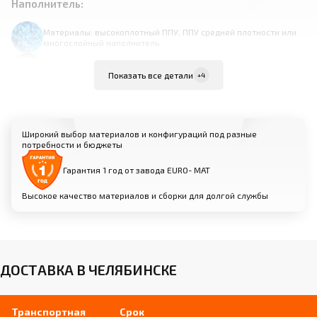
Наполнитель:
Материалы: высокоплотный ППУ, ППУ средней плотности или
многослойный наполнитель
Продуманная система амортизации для снижения ударной
нагрузки на суставы
Показать все детали
+4
Различные варианты жесткости для оптимального баланса
комфорта и отталкивания
Широкий выбор материалов и конфигураций под разные
потребности и бюджеты
Гарантия 1 год от завода EURO- МАТ
Высокое качество материалов и сборки для долгой службы
Ножки:
Материалы: массив бука, сталь с
порошковым покрытием, алюминий и др.
ДОСТАВКА В ЧЕЛЯБИНСКЕ
Регулировка высоты для идеальной
настройки снаряда, в том числе
запатентованный механизм подъема
Нескользящие резиновые наконечники
Транспортная
Срок