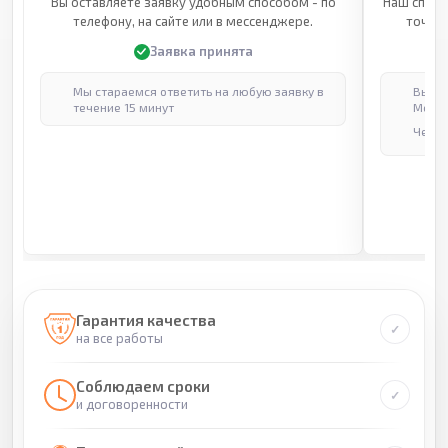
Вы оставляете заявку удобным способом - по
Наш специ
телефону, на сайте или в мессенджере.
точные
Заявка принята
Мы стараемся ответить на любую заявку в
Выпол
течение 15 минут
Москв
Через
Гарантия качества
на все работы
Соблюдаем сроки
и договоренности