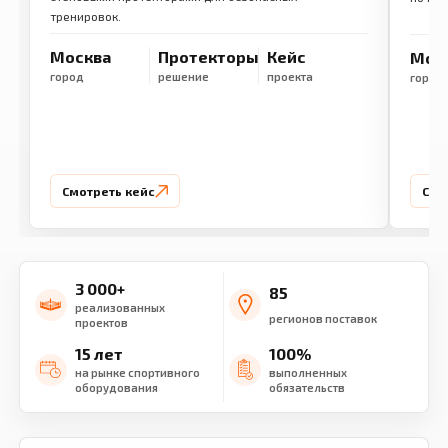
тренировок.
Москва
Протекторы
Кейс
Мос
город
решение
проекта
город
Смотреть кейс
Смо
3 000+
85
реализованных
регионов поставок
проектов
15 лет
100%
на рынке спортивного
выполненных
оборудования
обязательств