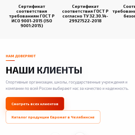
Сертификат
Сертификат
Соот
соответствия
соответствия ГОСТ Р
требован
требованиям ГОСТ Р
согласно ТУ 32.30.14-
безо
ИСО 9001-2015 (ISO
29927522-2018
9001:2015)
НАМ ДОВЕРЯЮТ
НАШИ КЛИЕНТЫ
Спортивные организации, школы, государственные учреждения и
компании по всей России выбирают нас за качество и надежность.
Смотреть всех клиентов
Каталог продукции Евромат в Челябинске