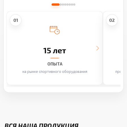
01
02
15 лет
ОПЫТА
на рынке спортивного оборудования
произ
ВСЯ НАША ПРОДУКЦИЯ