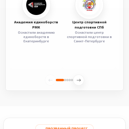
Академия единоборств
Центр спортивной
Семе
РМК
подготовки СПб
Оснастили академию
Оснастили центр
Обор
единоборств в
спортивной подготовки в
разв
Екатеринбурге
Санкт-Петербурге
ПРОЗРАЧНЫЙ ПРОЦЕСС