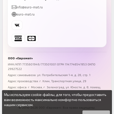
+7 (843) 206-01-30
+7 (831) 262-65-43
info@euro-mat.ru
Челябинск
Красноярск
euro-mat.ru
+7 (343) 300-99-67
+7 (391) 216-86-12
Самара
Уфа
+7 (846) 254-54-32
+7 (347) 211-94-40
Ростов-на-Дону
Краснодар
+7 (863) 333-50-75
+7 (861) 212-12-91
Воронеж
Пермь
+7 (473) 211-78-90
+7 (342) 264-04-62
ООО «Евромат»
Волгоград
Омск
ИНН/КПП 7735601949/773501001 ОГРН 1147746541953 ОКПО
29927522
+7 (844) 261-36-12
+7 (381) 269-95-70
Адрес самовывоза: ул. Потребительская 1-я, д. 26, стр. 1
Адрес производства: г. Клин, Транспортная улица, 29
Адрес офиса:
г. Москва, г. Зеленоград
,
ул. Юности, д. 8, помещ.
1/5
Мы используем cookie-файлы, для того, чтобы предоставить
Основной телефон:
+7 (343) 300-99-67
вам возможность максимально комфортно пользоваться
нашим сервисом.
© 2010-2026 ООО «Евромат». Все права защищены.
Вы можете подробнее прочитать о cookie-файлах в открытых
Продолжая пользоваться данным сайтом без изменения