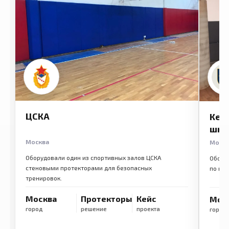
ЦСКА
Кем
шко
Москва
Моск
Оборудовали один из спортивных залов ЦСКА
Обору
стеновыми протекторами для безопасных
по ме
тренировок.
Москва
Протекторы
Кейс
Мос
город
решение
проекта
город