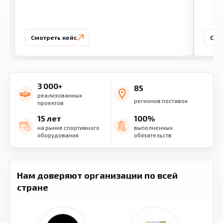
Смотреть кейс
Смо
3 000+
85
реализованных
регионов поставок
проектов
15 лет
100%
на рынке спортивного
выполненных
оборудования
обязательств
Нам доверяют организации по всей
стране