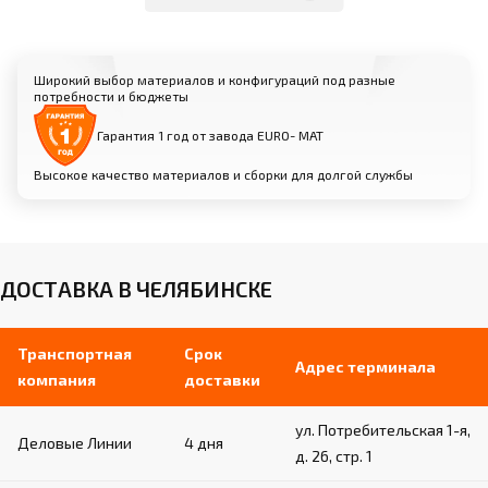
Варианты: искусственная кожа, натуральная
кожа, износоустойчивая спортивная замша
Нескользящая текстура для надежного
сцепления и безопасности спортсменов
Широкий выбор материалов и конфигураций под разные
потребности и бюджеты
Различные цветовые решения и фактуры
на выбор
Гарантия 1 год от завода EURO- МАТ
Высокое качество материалов и сборки для долгой службы
ДОСТАВКА В ЧЕЛЯБИНСКЕ
Транспортная
Срок
Адрес терминала
компания
доставки
ул. Потребительская 1-я,
Деловые Линии
4 дня
д. 26, стр. 1