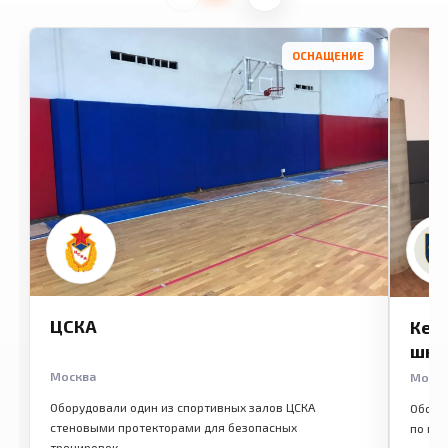
ОСНАЩЕНИЕ
ЦСКА
Кем
шко
Москва
Моск
Оборудовали один из спортивных залов ЦСКА
Обору
стеновыми протекторами для безопасных
по ме
тренировок.