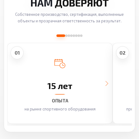
НАМ
ДОВЕРЯЮТ
Собственное производство, сертификация, выполненные
объекты и прозрачная ответственность за результат.
01
02
15 лет
ОПЫТА
на рынке спортивного оборудования
произ