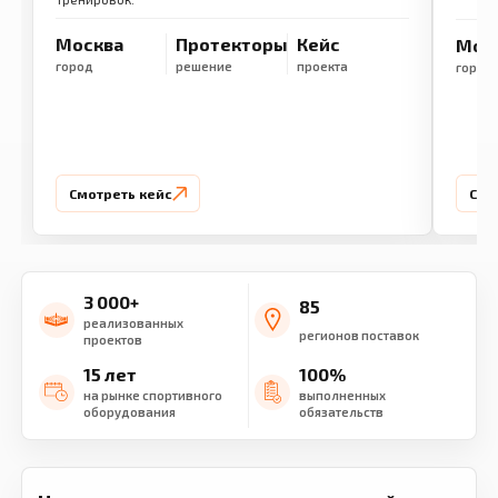
Москва
Протекторы
Кейс
Мос
город
решение
проекта
город
Смотреть кейс
Смо
3 000+
85
реализованных
регионов поставок
проектов
15 лет
100%
на рынке спортивного
выполненных
оборудования
обязательств