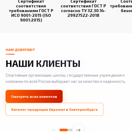
Сертификат
Сертификат
Соот
соответствия
соответствия ГОСТ Р
требован
требованиям ГОСТ Р
согласно ТУ 32.30.14-
безо
ИСО 9001-2015 (ISO
29927522-2018
9001:2015)
НАМ ДОВЕРЯЮТ
НАШИ КЛИЕНТЫ
Спортивные организации, школы, государственные учреждения и
компании по всей России выбирают нас за качество и надежность.
Смотреть всех клиентов
Каталог продукции Евромат в Екатеринбурге