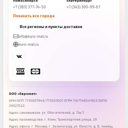
Новосибирск
Екатеринбург
+7 (383) 377-74-50
+7 (343) 300-99-67
Показать все города
Казань
Нижний Новгород
Все регионы и пункты доставки
+7 (843) 206-01-30
+7 (831) 262-65-43
info@euro-mat.ru
Челябинск
Красноярск
euro-mat.ru
+7 (343) 300-99-67
+7 (391) 216-86-12
Самара
Уфа
+7 (846) 254-54-32
+7 (347) 211-94-40
Ростов-на-Дону
Краснодар
+7 (863) 333-50-75
+7 (861) 212-12-91
Воронеж
Пермь
+7 (473) 211-78-90
+7 (342) 264-04-62
ООО «Евромат»
Волгоград
Омск
ИНН/КПП 7735601949/773501001 ОГРН 1147746541953 ОКПО
29927522
+7 (844) 261-36-12
+7 (381) 269-95-70
Адрес самовывоза: ул. Обогатителей, д. 11а/1
Адрес производства: г. Клин, Транспортная улица, 29
Адрес офиса:
г. Москва, г. Зеленоград
,
ул. Юности, д. 8, помещ.