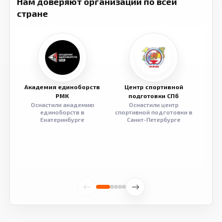
Нам доверяют организации по всей
стране
Академия единоборств
Центр спортивной
Семе
РМК
подготовки СПб
Оснастили академию
Оснастили центр
Обор
единоборств в
спортивной подготовки в
разв
Екатеринбурге
Санкт-Петербурге