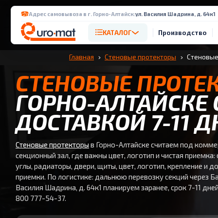
Адрес самовывоза в г. Горно-Алтайск:
ул. Василия Шадрина, д. 64к1
КАТАЛОГ
Производство
Главная
Стеновые протекторы
Стеновые
СТЕНОВЫЕ ПРОТЕ
ГОРНО-АЛТАЙСКЕ 
ДОСТАВКОЙ 7-11 Д
Стеновые протекторы
в Горно-Алтайске считаем под комме
секционный зал, где важны цвет, логотип и чистая приемка: 
углы, радиаторы, двери, щиты, цвет, логотип, крепление и 
приемки. По логистике: дальнюю перевозку секций через Бай
Василия Шадрина, д. 64к1 планируем заранее, срок 7-11 дней
800 777-54-37.