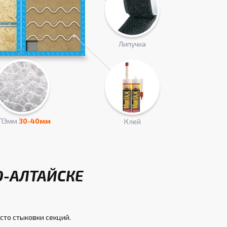
Липучка
ПЭмм
30-40мм
Клей
О-АЛТАЙСКЕ
сто стыковки секций.