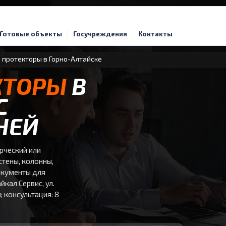
Готовые объекты
Госучреждения
Контакты
 протекторы в Горно-Алтайске
КТОРЫ
В
С
НЕЙ
рческий или
стены, колонны,
документы для
кал Сервис, ул.
; консультация: 8