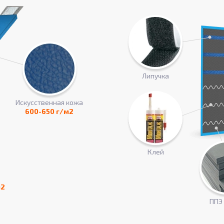
Липучка
Искусcтвенная кожа
600-650 г/м2
Клей
м2
ППЭ