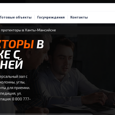
Готовые объекты
Госучреждения
Контакты
 протекторы в Ханты-Мансийске
КТОРЫ
В
Е С
ДНЕЙ
ерсальный зал с
колонны, углы,
енты для приемки.
педиция, ул.
ьтация: 8 800 777-