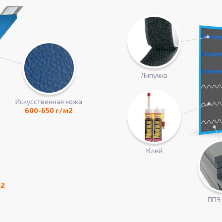
Липучка
Искусcтвенная кожа
600-650 г/м2
Клей
м2
ППЭ