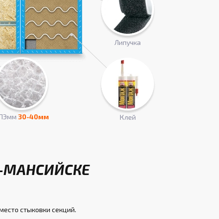
Липучка
ПЭмм
30-40мм
Клей
Ы-МАНСИЙСКЕ
место стыковки секций.