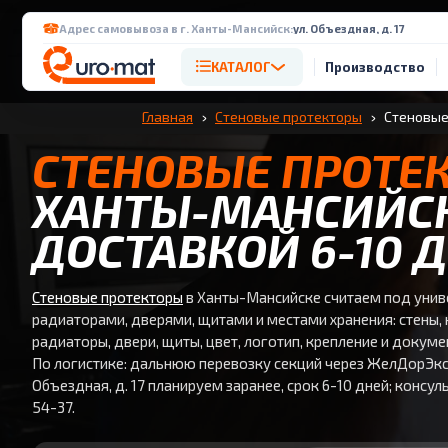
Адрес самовывоза в г. Ханты-Мансийск:
ул. Объездная, д. 17
КАТАЛОГ
Производство
Главная
Стеновые протекторы
Стеновые
СТЕНОВЫЕ ПРОТЕ
ХАНТЫ-МАНСИЙСК
ДОСТАВКОЙ 6-10 
Стеновые протекторы
в Ханты-Мансийске считаем под унив
радиаторами, дверями, щитами и местами хранения: стены, 
радиаторы, двери, щиты, цвет, логотип, крепление и докум
По логистике: дальнюю перевозку секций через ЖелДорЭкс
Объездная, д. 17 планируем заранее, срок 6-10 дней; консул
54-37.