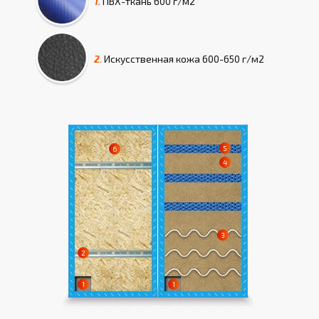
1.
ПВХ-ткань
600 г/м2
2.
Искусcтвенная кожа
600-650 г/м2