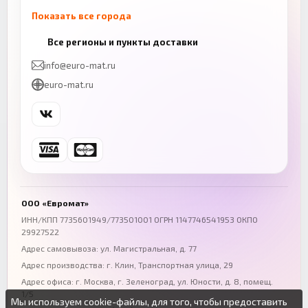
Показать все города
Казань
Нижний Новгород
Все регионы и пункты доставки
+7 (843) 206-01-30
+7 (831) 262-65-43
info@euro-mat.ru
Челябинск
Красноярск
euro-mat.ru
+7 (343) 300-99-67
+7 (391) 216-86-12
Самара
Уфа
+7 (846) 254-54-32
+7 (347) 211-94-40
Ростов-на-Дону
Краснодар
+7 (863) 333-50-75
+7 (861) 212-12-91
Воронеж
Пермь
+7 (473) 211-78-90
+7 (342) 264-04-62
ООО «Евромат»
Волгоград
Омск
ИНН/КПП 7735601949/773501001 ОГРН 1147746541953 ОКПО
29927522
+7 (844) 261-36-12
+7 (381) 269-95-70
Адрес самовывоза: ул. Магистральная, д. 77
Адрес производства: г. Клин, Транспортная улица, 29
Адрес офиса:
г. Москва, г. Зеленоград
,
ул. Юности, д. 8, помещ.
1/5
Мы используем cookie-файлы, для того, чтобы предоставить