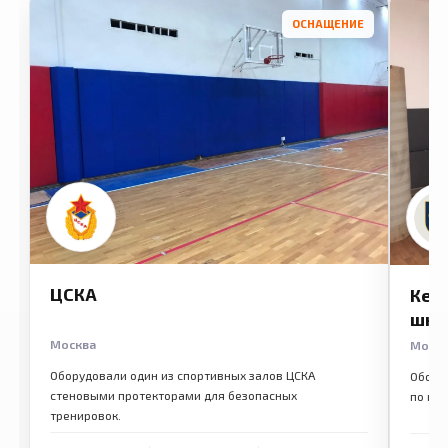
ОСНАЩЕНИЕ
ЦСКА
Кем
шко
Москва
Моск
Оборудовали один из спортивных залов ЦСКА
Обору
стеновыми протекторами для безопасных
по ме
тренировок.