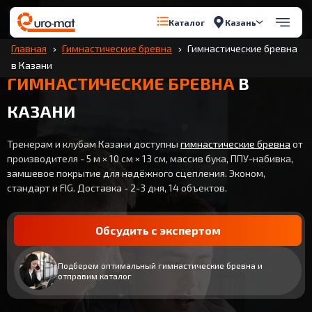
Казань
Каталог
Главная
Гимнастические бревна
Гимнастические бревна
в Казани
ГИМНАСТИЧЕСКИЕ БРЕВНА
В
КАЗАНИ
Тренерам и клубам Казани доступны
гимнастические бревна
от
производителя - 5 м × 10 см × 13 см, массив бука, ППУ-набивка,
замшевое покрытие для надёжного сцепления. Эконом,
стандарт и FIG. Доставка - 2-3 дня, 14 объектов.
Обсудить с экспертом
Подберем оптимальный гимнастические бревна и
отправим каталог