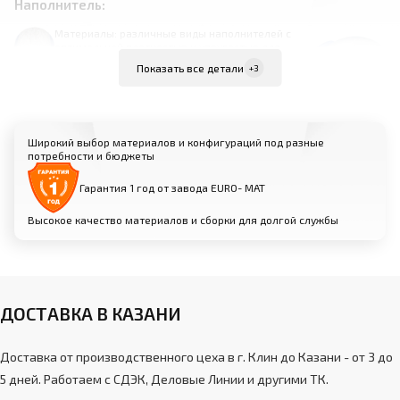
Наполнитель:
Материалы: различные виды наполнителей с
оптимальной плотностью и упругостью для
каждого типа снаряда
Показать все детали
+3
Обеспечивает комфорт и амортизацию
при выполнении элементов
Различные варианты толщины и
жесткости для оптимального баланса
Широкий выбор материалов и конфигураций под разные
потребности и бюджеты
Гарантия 1 год от завода EURO- МАТ
Торцевые накладки:
Высокое качество материалов и сборки для долгой службы
Материалы: массив дерева или
высокопрочный пластик
Защищают торцы бревна от
повреждений и износа
Обеспечивают эстетичный внешний вид
ДОСТАВКА В КАЗАНИ
снаряда
Доставка от производственного цеха в г. Клин до Казани - от 3 до
5 дней. Работаем с СДЭК, Деловые Линии и другими ТК.