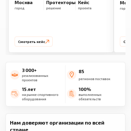
Москва
Протекторы
Кейс
Мос
город
решение
проекта
город
Смотреть кейс
Смо
3 000+
85
реализованных
регионов поставок
проектов
15 лет
100%
на рынке спортивного
выполненных
оборудования
обязательств
Нам доверяют организации по всей
стране