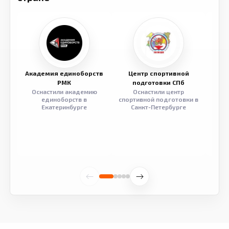
Академия единоборств
Центр спортивной
Семе
РМК
подготовки СПб
Оснастили академию
Оснастили центр
Обор
единоборств в
спортивной подготовки в
разв
Екатеринбурге
Санкт-Петербурге