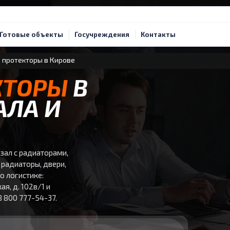
Готовые объекты
Госучреждения
Контакты
 протекторы в Кирове
КТОРЫ
В
АЛА И
зал с радиаторами,
 радиаторы, двери,
о логистике:
я, д. 102в/1 и
8 800 777-54-37.