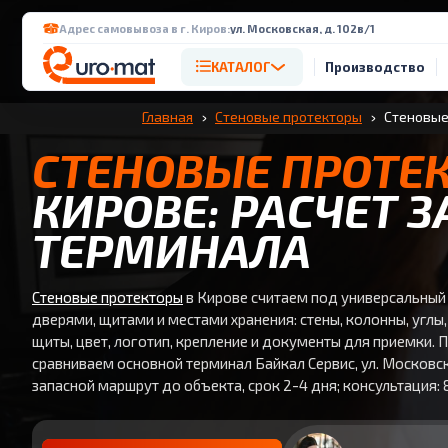
Адрес самовывоза в г. Киров:
ул. Московская, д. 102в/1
КАТАЛОГ
Производство
Главная
Стеновые протекторы
Стеновые
СТЕНОВЫЕ ПРОТЕ
КИРОВЕ: РАСЧЕТ З
ТЕРМИНАЛА
Стеновые протекторы
в Кирове считаем под универсальный 
дверями, щитами и местами хранения: стены, колонны, углы,
щиты, цвет, логотип, крепление и документы для приемки. П
сравниваем основной терминал Байкал Сервис, ул. Московска
запасной маршрут до объекта, срок 2-4 дня; консультация: 