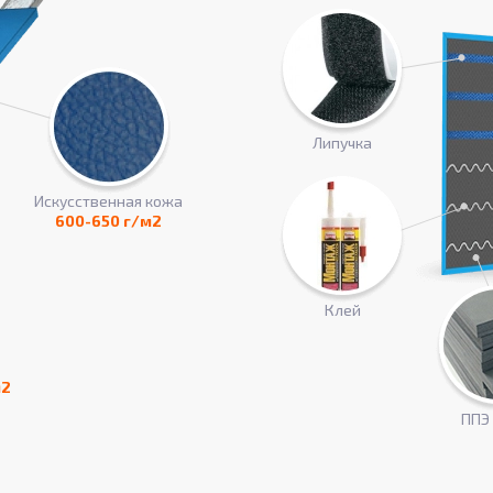
Липучка
Искусcтвенная кожа
600-650 г/м2
Клей
м2
ППЭ