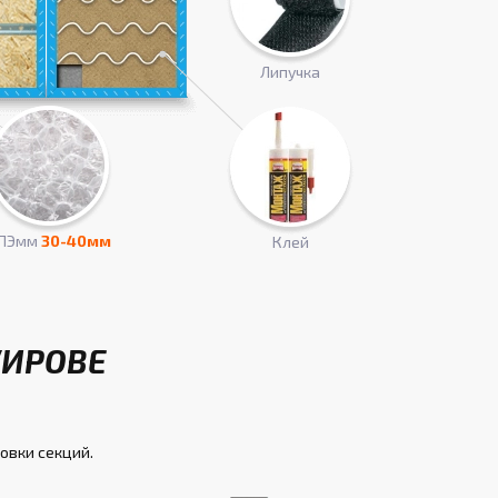
Липучка
ПЭмм
30-40мм
Клей
КИРОВЕ
овки секций.