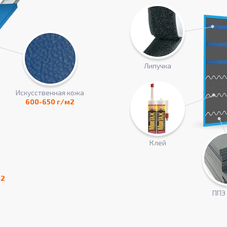
Липучка
Искусcтвенная кожа
600-650 г/м2
Клей
м2
ППЭ