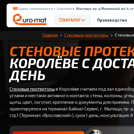
Адрес самовывоза в г. Королёв:
г. Мытищи, пр-д Фуражный, вл. 4, с
КАТАЛОГ
Производство
Главная
Стеновые протекторы
Стеновые
СТЕНОВЫЕ ПРОТЕ
КОРОЛЁВЕ С ДОСТ
ДЕНЬ
Стеновые протекторы
в Королёве считаем под зал единобор
углами и местами активного контакта: стены, колонны, углы
щиты, цвет, логотип, крепление и документы для приемки. П
ориентируемся на терминал Байкал Сервис, г. Мытищи, пр-д 
стр.1 (Терминал «Ярославский»), срок 1 день; консультация: 8