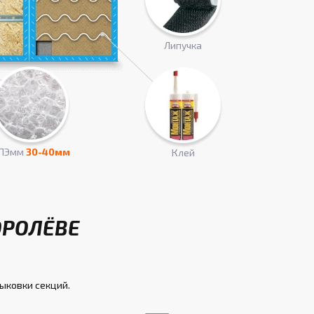
Липучка
ПЭмм
30-40мм
Клей
ОРОЛЁВЕ
тыковки секций.