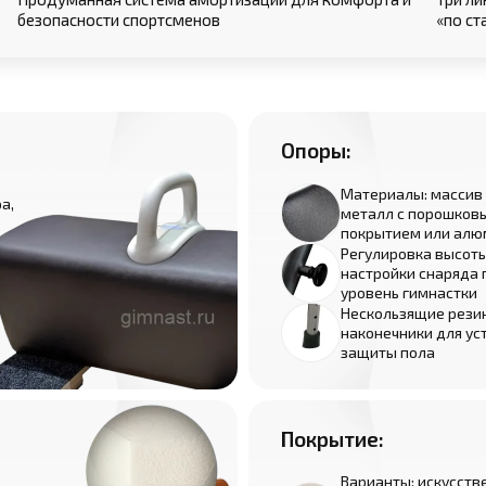
безопасности спортсменов
«по ст
Опоры:
Материалы: массив 
а,
металл с порошков
покрытием или алю
Регулировка высот
настройки снаряда 
уровень гимнастки
Нескользящие рези
наконечники для ус
защиты пола
Покрытие:
Варианты: искусств