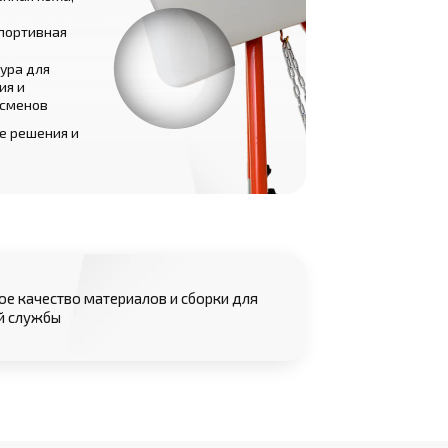
портивная
ура для
ия и
тсменов
е решения и
е качество материалов и сборки для
й службы