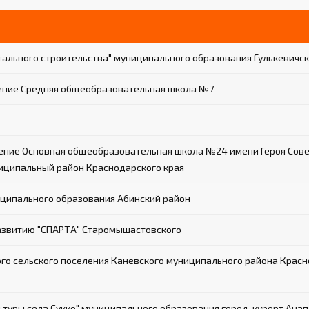
ального строительства" муниципального образования Гулькевичск
ение Средняя общеобразовательная школа №7
ие Основная общеобразовательная школа №24 имени Героя Совет
иципальный район Краснодарского края
ципального образования Абинский район
азвитию "СПАРТА" Старомышастовского
о сельского поселения Каневского муниципального района Красн
туры села Сукко" муниципального образования город-курорт Анап