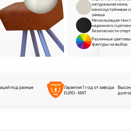
натуральная кожа,
износоустойчивая с
замша
Нескользящая текст
надежного сцеплен
безопасности спор
Различные цветовы
фактуры на выбор
аций под разные
Гарантия 1 год от завода
Высоко
EURO- МАТ
долго