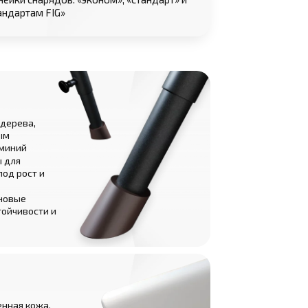
андартам FIG»
дерева,
ым
миний
ы для
под рост и
новые
тойчивости и
енная кожа,