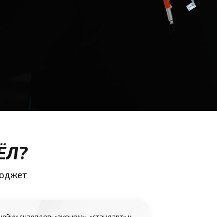
ЁЛ?
бюджет
нейки снарядов: «эконом», «стандарт» и