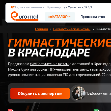
Адрес самовывоза в г. Краснодар:
ул. Уральская, 126/1
КАТАЛОГ
Производство
Главная
Гимнастические козлы
Гимнасти
ГИМНАСТИЧЕСКИЕ
В КРАСНОДАРЕ
Предлагаем
гимнастические козлы
с доставкой в Краснодар
Массив бука или сосны, ППУ-наполнитель, замша или искусс
уровня комплектации, включая FIG для соревнований. 72 по
Обсудить с экспертом
Подберем опти