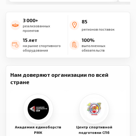
3 000+
85
реализованных
регионов поставок
проектов
15 лет
100%
на рынке спортивного
выполненных
оборудования
обязательств
Нам доверяют организации по всей
стране
Академия единоборств
Центр спортивной
Семе
РМК
подготовки СПб