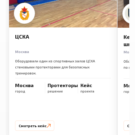
ЦСКА
Кем
шко
Москва
Моск
Оборудовали один из спортивных залов ЦСКА
Обору
стеновыми протекторами для безопасных
по ме
тренировок.
Москва
Протекторы
Кейс
Мос
город
решение
проекта
город
Смотреть кейс
Смо