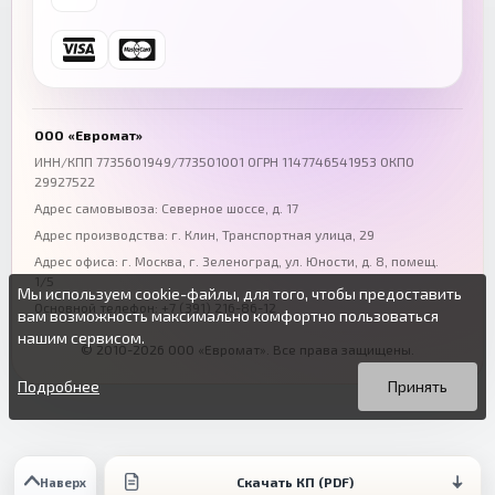
+7 (846) 254-54-32
+7 (347) 211-94-40
Ростов-на-Дону
Краснодар
+7 (863) 333-50-75
+7 (861) 212-12-91
Воронеж
Пермь
+7 (473) 211-78-90
+7 (342) 264-04-62
ООО «Евромат»
Волгоград
Омск
ИНН/КПП 7735601949/773501001 ОГРН 1147746541953 ОКПО
29927522
+7 (844) 261-36-12
+7 (381) 269-95-70
Адрес самовывоза: Северное шоссе, д. 17
Адрес производства: г. Клин, Транспортная улица, 29
Адрес офиса:
г. Москва, г. Зеленоград
,
ул. Юности, д. 8, помещ.
1/5
Мы используем cookie-файлы, для того, чтобы предоставить
Основной телефон:
+7 (391) 216-86-12
вам возможность максимально комфортно пользоваться
нашим сервисом.
© 2010-2026 ООО «Евромат». Все права защищены.
Вы можете подробнее прочитать о cookie-файлах в открытых
Продолжая пользоваться данным сайтом без изменения
источниках или изменить настройки своего браузера.
настроек вы даете согласие на использование ваших cookie-
Подробнее
Принять
файлов.
Скачать КП (PDF)
Наверх