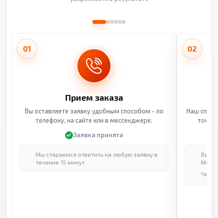
01
02
Прием заказа
Вы оставляете заявку удобным способом - по
Наш специ
телефону, на сайте или в мессенджере.
точные
Заявка принята
Мы стараемся ответить на любую заявку в
Выпол
течение 15 минут
Москв
Через