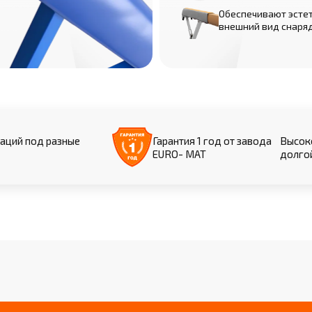
Обеспечивают эсте
внешний вид снаря
аций под разные
Гарантия 1 год от завода
Высоко
EURO- МАТ
долго