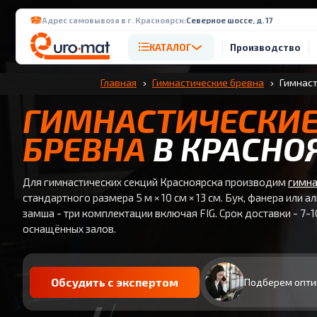
Адрес самовывоза в г. Красноярск:
Северное шоссе, д. 17
КАТАЛОГ
Производство
Главная
Гимнастические бревна
Гимнаст
ГИМНАСТИЧЕСКИ
БРЕВНА
В КРАСНО
Для гимнастических секций Красноярска производим
гимна
стандартного размера 5 м × 10 см × 13 см. Бук, фанера или а
замша - три комплектации включая FIG. Срок доставки - 7-1
оснащённых залов.
Обсудить с экспертом
Подберем опти