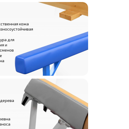
усственная кожа
износоустойчивая
ура для
ия и
тсменов
е
 на
 дерева
ревна
зноса