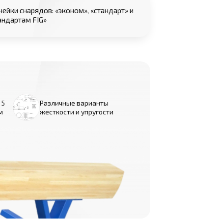
нейки снарядов: «эконом», «стандарт» и
андартам FIG»
 5
Различные варианты
см
жесткости и упругости