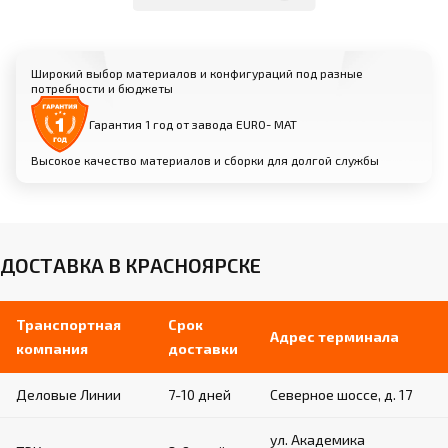
Варианты: искусственная кожа, натуральная
кожа, износоустойчивая спортивная замша
Нескользящая текстура для надежного
сцепления и безопасности спортсменов
Широкий выбор материалов и конфигураций под разные
потребности и бюджеты
Различные цветовые решения и фактуры
на выбор
Гарантия 1 год от завода EURO- МАТ
Высокое качество материалов и сборки для долгой службы
ДОСТАВКА В КРАСНОЯРСКЕ
Транспортная
Срок
Адрес терминала
компания
доставки
Деловые Линии
7-10 дней
Северное шоссе, д. 17
ул. Академика