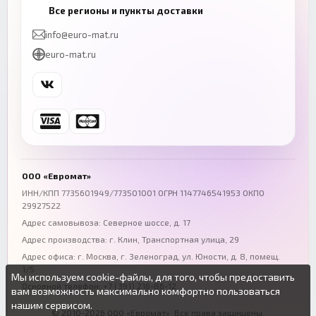
Казань
Нижний Новгород
Все регионы и пункты доставки
+7 (843) 206-01-30
+7 (831) 262-65-43
info@euro-mat.ru
Челябинск
Красноярск
euro-mat.ru
+7 (343) 300-99-67
+7 (391) 216-86-12
Самара
Уфа
+7 (846) 254-54-32
+7 (347) 211-94-40
Ростов-на-Дону
Краснодар
+7 (863) 333-50-75
+7 (861) 212-12-91
Воронеж
Пермь
+7 (473) 211-78-90
+7 (342) 264-04-62
ООО «Евромат»
Волгоград
Омск
ИНН/КПП 7735601949/773501001 ОГРН 1147746541953 ОКПО
29927522
+7 (844) 261-36-12
+7 (381) 269-95-70
Адрес самовывоза: Северное шоссе, д. 17
Адрес производства: г. Клин, Транспортная улица, 29
Адрес офиса:
г. Москва, г. Зеленоград
,
ул. Юности, д. 8, помещ.
1/5
Мы используем cookie-файлы, для того, чтобы предоставить
Основной телефон:
+7 (391) 216-86-12
вам возможность максимально комфортно пользоваться
нашим сервисом.
© 2010-2026 ООО «Евромат». Все права защищены.