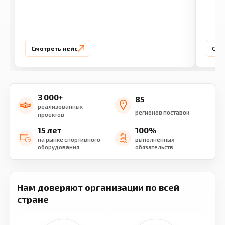
Смотреть кейс
Смо
3 000+
85
реализованных
регионов поставок
проектов
15 лет
100%
на рынке спортивного
выполненных
оборудования
обязательств
Нам доверяют организации по всей
стране