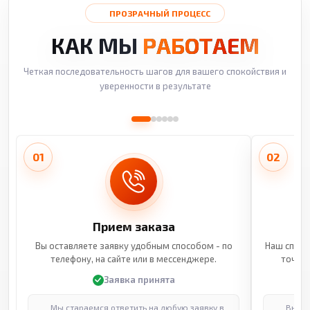
ПРОЗРАЧНЫЙ ПРОЦЕСС
КАК МЫ
РАБОТАЕМ
Четкая последовательность шагов для вашего спокойствия и
уверенности в результате
01
02
Прием заказа
Вы оставляете заявку удобным способом - по
Наш специ
телефону, на сайте или в мессенджере.
точные
Заявка принята
Мы стараемся ответить на любую заявку в
Выпол