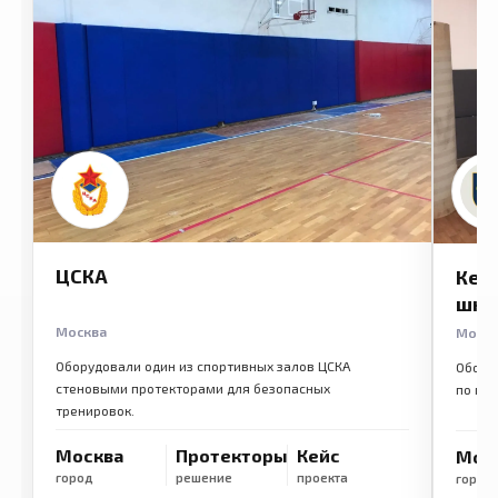
ЦСКА
Кем
шко
Москва
Моск
Оборудовали один из спортивных залов ЦСКА
Обору
стеновыми протекторами для безопасных
по ме
тренировок.
Москва
Протекторы
Кейс
Мос
город
решение
проекта
город