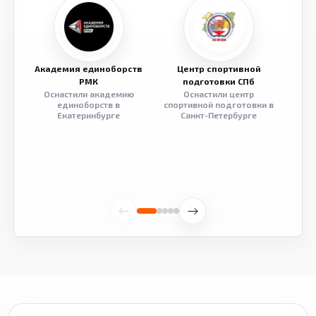
Академия единоборств
Центр спортивной
Семе
РМК
подготовки СПб
Оснастили академию
Оснастили центр
Обор
единоборств в
спортивной подготовки в
разв
Екатеринбурге
Санкт-Петербурге