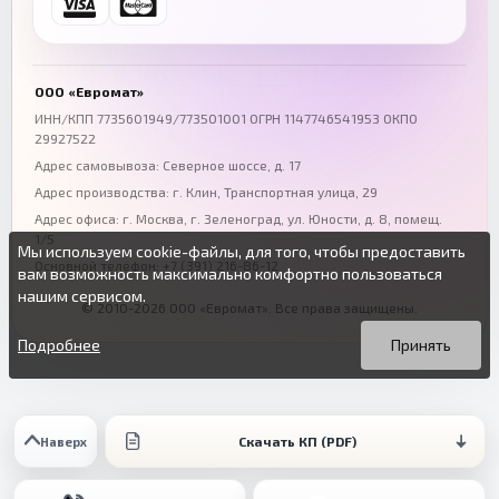
+7 (863) 333-50-75
+7 (861) 212-12-91
Воронеж
Пермь
+7 (473) 211-78-90
+7 (342) 264-04-62
ООО «Евромат»
Волгоград
Омск
ИНН/КПП 7735601949/773501001 ОГРН 1147746541953 ОКПО
29927522
+7 (844) 261-36-12
+7 (381) 269-95-70
Адрес самовывоза: Северное шоссе, д. 17
Адрес производства: г. Клин, Транспортная улица, 29
Адрес офиса:
г. Москва, г. Зеленоград
,
ул. Юности, д. 8, помещ.
1/5
Мы используем cookie-файлы, для того, чтобы предоставить
Основной телефон:
+7 (391) 216-86-12
вам возможность максимально комфортно пользоваться
нашим сервисом.
© 2010-2026 ООО «Евромат». Все права защищены.
Вы можете подробнее прочитать о cookie-файлах в открытых
Продолжая пользоваться данным сайтом без изменения
источниках или изменить настройки своего браузера.
настроек вы даете согласие на использование ваших cookie-
Подробнее
Принять
файлов.
Скачать КП (PDF)
Наверх