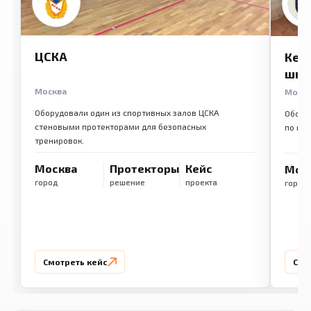
ЦСКА
Кем
шко
Москва
Моск
Оборудовали один из спортивных залов ЦСКА
Обору
стеновыми протекторами для безопасных
по ме
тренировок.
Москва
Протекторы
Кейс
Мос
город
решение
проекта
город
Смотреть кейс
Смо