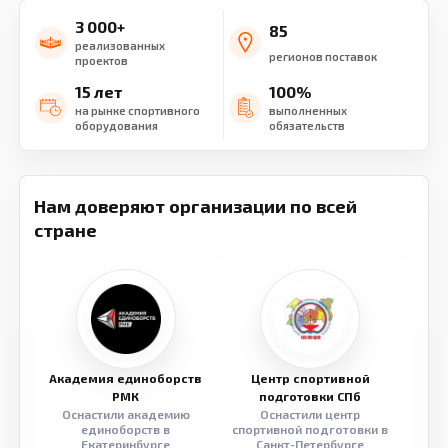
3 000+
85
реализованных
регионов поставок
проектов
15 лет
100%
на рынке спортивного
выполненных
оборудования
обязательств
Нам доверяют организации по всей
стране
Академия единоборств
Центр спортивной
Семе
РМК
подготовки СПб
Оснастили академию
Оснастили центр
Обор
единоборств в
спортивной подготовки в
разв
Екатеринбурге
Санкт-Петербурге