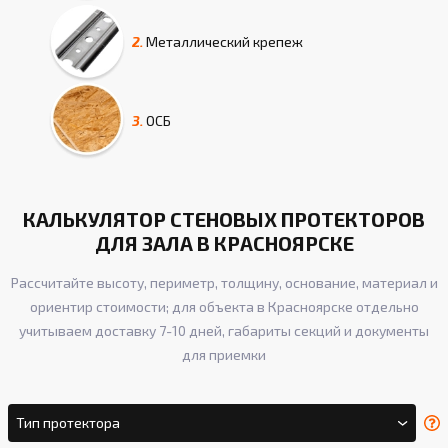
2.
Металлический крепеж
3.
ОСБ
КАЛЬКУЛЯТОР СТЕНОВЫХ ПРОТЕКТОРОВ
ДЛЯ ЗАЛА В КРАСНОЯРСКЕ
Рассчитайте высоту, периметр, толщину, основание, материал и
ориентир стоимости; для объекта в Красноярске отдельно
учитываем доставку 7-10 дней, габариты секций и документы
для приемки
Тип протектора