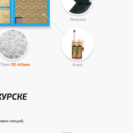
Липучка
ПЭмм
30-40мм
Клей
КУРСКЕ
овки секций.