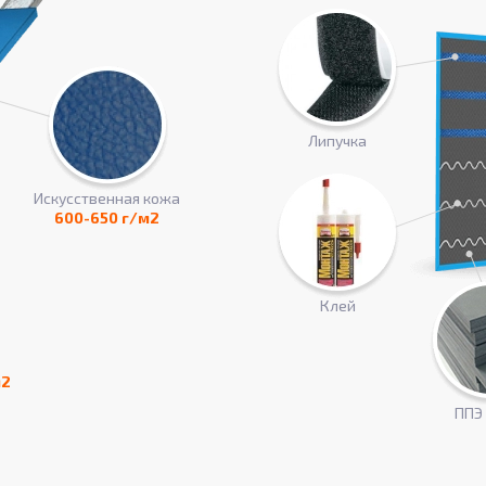
Липучка
Искусcтвенная кожа
600-650 г/м2
Клей
м2
ППЭ