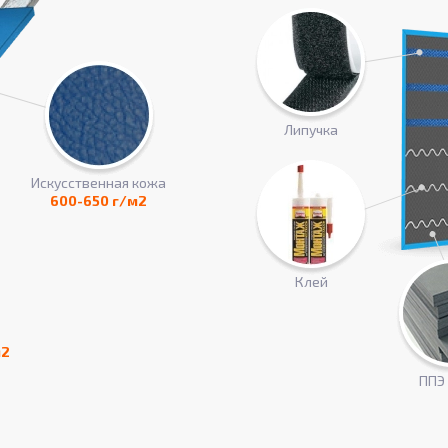
Липучка
Искусcтвенная кожа
600-650 г/м2
Клей
м2
ППЭ