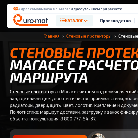
Адрес самовывоза в г. Магас:
адрес уточняем при расчёте
КАТАЛОГ
Производство
Главная
Стеновые протекторы
Стеновые
СТЕНОВЫЕ ПРОТЕ
МАГАСЕ С РАСЧЕТ
МАРШРУТА
Стеновые протекторы
в Магасе считаем под коммерческий 
зал, где важны цвет, логотип и чистая приемка: стены, колон
радиаторы, двери, щиты, цвет, логотип, крепление и докум
По логистике: маршрут доставки, разгрузку и занос фиксир
объекта; консультация: 8 800 777-54-37.