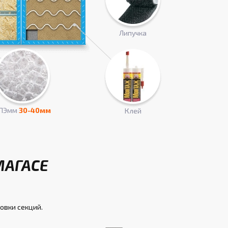
Липучка
ПЭмм
30-40мм
Клей
МАГАСЕ
овки секций.