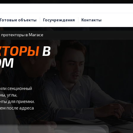
Готовые объекты
Госучреждения
Контакты
 протекторы в Магасе
КТОРЫ
В
ОМ
или секционный
ны, углы,
енты для приемки.
уем после адреса