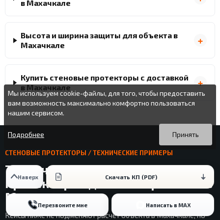
в Махачкале
Высота и ширина защиты для объекта в
Махачкале
Купить стеновые протекторы с доставкой
в Махачкале
Мы используем cookie-файлы, для того, чтобы предоставить
вам возможность максимально комфортно пользоваться
нашим сервисом.
Вы можете подробнее прочитать о cookie-файлах в открытых
Продолжая пользоваться данным сайтом без изменения
источниках или изменить настройки своего браузера.
настроек вы даете согласие на использование ваших cookie-
Подробнее
Принять
файлов.
СТЕНОВЫЕ ПРОТЕКТОРЫ / ТЕХНИЧЕСКИЕ ПРИМЕРЫ
Технические примеры стеновых
Скачать КП (PDF)
Наверх
протекторов для планирования в
Махачкале
Перезвоните мне
Написать в MAX
Кейсы ниже не подменяют расчет объекта в Махачкале, но