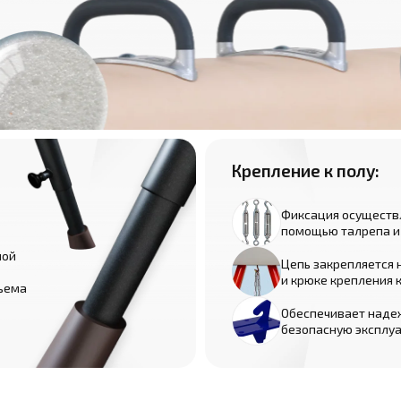
Крепление к полу:
Фиксация осуществл
помощью талрепа и
ной
Цепь закрепляется 
и крюке крепления к
ъема
Обеспечивает наде
безопасную эксплу