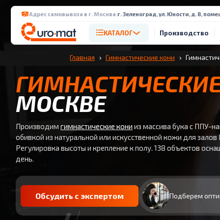
Адрес самовывоза в г. Москва:
г. Зеленоград, ул. Юности, д. 8, поме
КАТАЛОГ
Производство
Главная
Гимнастические кони
Гимнастич
ГИМНАСТИЧЕСКИЕ
МОСКВЕ
Производим
гимнастические кони
из массива бука с ППУ-н
обивкой из натуральной или искусственной кожи для залов
Регулировка высоты и крепление к полу. 138 объектов оснащ
день.
Обсудить с экспертом
Подберем опти