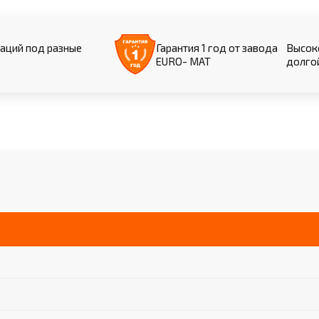
аций под разные
Гарантия 1 год от завода
Высоко
EURO- МАТ
долго