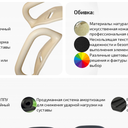
Обивка:
Материалы: натурал
очный
искусственная кожа
профессиональная 
Нескользящая текст
орма
надежности и безо
ставы
выполнения элемен
и
Различные цветовы
 или
решения и фактуры
выбор
 ППУ
Продуманная система амортизации
ойный
для снижения ударной нагрузки на
суставы