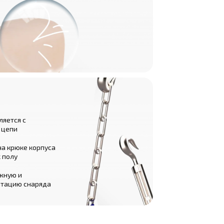
яется с
 цепи
на крюке корпуса
 полу
жную и
атацию снаряда