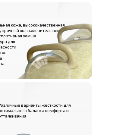
ьная кожа, высококачественная
, прочный кожзаменитель или
спортивная замша
ура для
пасности
тов
е
 на
Различные варианты жесткости для
оптимального баланса комфорта и
отталкивания