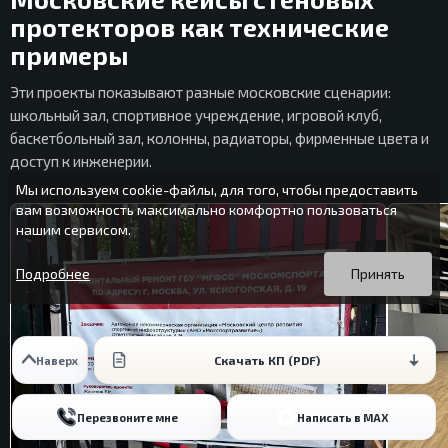
протекторов как технические
примеры
Эти проекты показывают разные московские сценарии:
школьный зал, спортивное учреждение, игровой клуб,
баскетбольный зал, колонны, радиаторы, фирменные цвета и
доступ к инженерии.
Мы используем cookie-файлы, для того, чтобы предоставить
вам возможность максимально комфортно пользоваться
нашим сервисом.
Вы можете подробнее прочитать о cookie-файлах в открытых
Продолжая пользоваться данным сайтом без изменения
источниках или изменить настройки своего браузера.
настроек вы даете согласие на использование ваших cookie-
Подробнее
Принять
файлов.
Скачать КП (PDF)
Наверх
Перезвоните мне
Написать в MAX