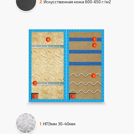
2.
Искусcтвенная кожа
600-650 г/м2
1.
НПЭмм
30-40мм