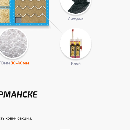
Липучка
ПЭмм
30-40мм
Клей
УРМАНСКЕ
стыковки секций.