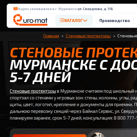
Адрес самовывоза в г. Мурманск:
ул. Свердлова, д. 11Б
КАТАЛОГ
Производство
Главная
Стеновые протекторы
Стеновые
СТЕНОВЫЕ ПРОТЕ
МУРМАНСКЕ С ДО
5-7 ДНЕЙ
Стеновые протекторы
в Мурманске считаем под школьный 
спортзал со стенами у игровых зон: стены, колонны, углы, р
щиты, цвет, логотип, крепление и документы для приемки. П
дальнюю перевозку секций через Байкал Сервис, ул. Свердло
планируем заранее, срок 5-7 дней; консультация: 8 800 777-