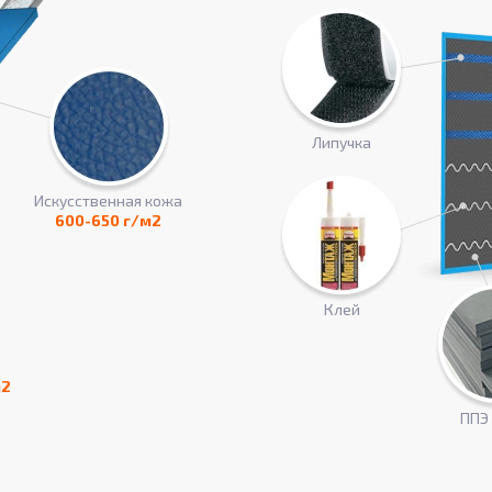
Липучка
Искусcтвенная кожа
600-650 г/м2
Клей
м2
ППЭ