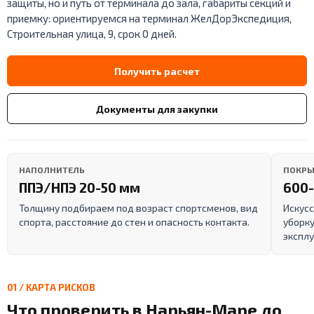
защиты, но и путь от терминала до зала, габариты секций и
приемку: ориентируемся на терминал ЖелДорЭкспедиция,
Строительная улица, 9, срок 0 дней.
Получить расчет
Документы для закупки
НАПОЛНИТЕЛЬ
ПОКРЫ
ППЭ/НПЭ 20-50 мм
600-
Толщину подбираем под возраст спортсменов, вид
Искусс
спорта, расстояние до стен и опасность контакта.
уборку
эксплу
01 / КАРТА РИСКОВ
Что проверить в Нарьян-Маре до