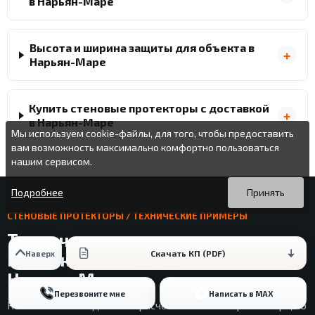
в Нарьян-Маре
Высота и ширина защиты для объекта в
Нарьян-Маре
Купить стеновые протекторы с доставкой
в Нарьян-Маре
Мы используем cookie-файлы, для того, чтобы предоставить
вам возможность максимально комфортно пользоваться
нашим сервисом.
Вы можете подробнее прочитать о cookie-файлах в открытых
Продолжая пользоваться данным сайтом без изменения
источниках или изменить настройки своего браузера.
настроек вы даете согласие на использование ваших cookie-
Подробнее
Принять
файлов.
СТЕНОВЫЕ ПРОТЕКТОРЫ / ТЕХНИЧЕСКИЕ ПРИМЕРЫ
Технические примеры стеновых
Скачать КП (PDF)
Наверх
протекторов для планирования в
Нарьян-Маре
Перезвоните мне
Написать в MAX
Кейсы ниже не подменяют расчет объекта в Нарьян-Маре, но