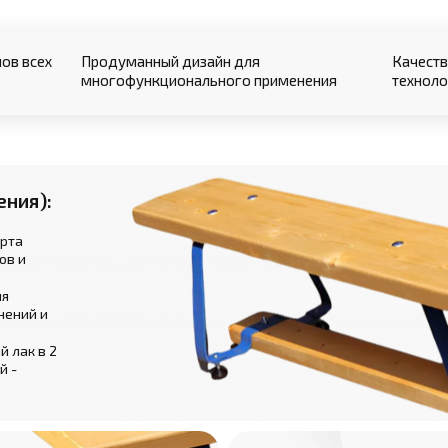
ов всех
Продуманный дизайн для
Качеств
многофункционального применения
техноло
ения):
орта
ов и
ля
нений и
 лак в 2
й -