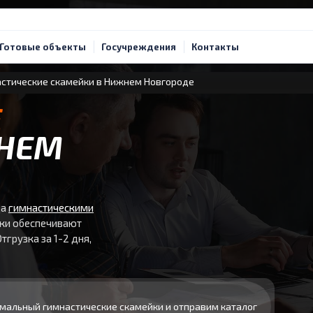
Готовые объекты
Госучреждения
Контакты
стические скамейки в Нижнем Новгороде
Е
НЕМ
да
гимнастическими
жки обеспечивают
грузка за 1-2 дня,
мальный гимнастические скамейки и отправим каталог