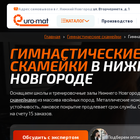
Адрес самовывоза в г. Нижний Новгород:
ул. Вторчермета, д. 1
КАТАЛОГ
Производство
Главная
Гимнастические скамейки
Гимна
ГИМНАСТИЧЕСКИ
СКАМЕЙКИ
В НИЖ
НОВГОРОДЕ
Оснащаем школы и тренировочные залы Нижнего Новгоро
скамейками
из массива хвойных пород. Металлические но
устойчивость, лаковое покрытие продлевает срок службы. От
на счету 15 заказов.
Обсудить с экспертом
Подберем опти