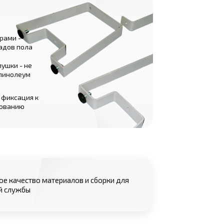
рами -
адов пола
ушки - не
 линолеум
 фиксация к
нованию
е качество материалов и сборки для
й службы