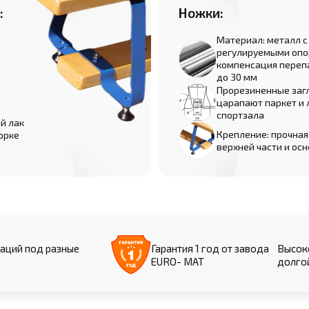
:
Ножки:
Материал: металл с
регулируемыми опо
компенсация переп
до 30 мм
Прорезиненные загл
царапают паркет и
спортзала
й лак
Крепление: прочная
борке
верхней части и ос
аций под разные
Гарантия 1 год от завода
Высоко
EURO- МАТ
долго