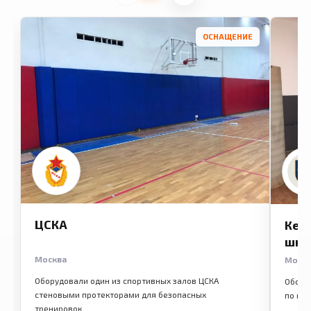
ОСНАЩЕНИЕ
ЦСКА
Кем
шко
Москва
Моск
Оборудовали один из спортивных залов ЦСКА
Обору
стеновыми протекторами для безопасных
по ме
тренировок.