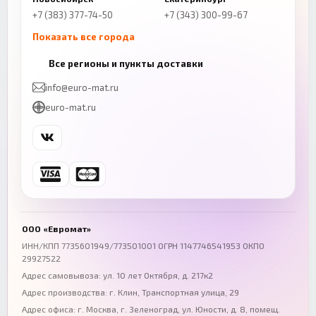
+7 (383) 377-74-50
+7 (343) 300-99-67
Показать все города
Казань
Нижний Новгород
Все регионы и пункты доставки
+7 (843) 206-01-30
+7 (831) 262-65-43
info@euro-mat.ru
Челябинск
Красноярск
euro-mat.ru
+7 (343) 300-99-67
+7 (391) 216-86-12
Самара
Уфа
+7 (846) 254-54-32
+7 (347) 211-94-40
Ростов-на-Дону
Краснодар
+7 (863) 333-50-75
+7 (861) 212-12-91
Воронеж
Пермь
+7 (473) 211-78-90
+7 (342) 264-04-62
ООО «Евромат»
Волгоград
Омск
ИНН/КПП 7735601949/773501001 ОГРН 1147746541953 ОКПО
29927522
+7 (844) 261-36-12
+7 (381) 269-95-70
Адрес самовывоза: ул. 10 лет Октября, д. 217к2
Адрес производства: г. Клин, Транспортная улица, 29
Адрес офиса:
г. Москва, г. Зеленоград
,
ул. Юности, д. 8, помещ.