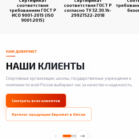
Сертификат
Сертификат
Соот
соответствия
соответствия ГОСТ Р
требован
требованиям ГОСТ Р
согласно ТУ 32.30.14-
безо
ИСО 9001-2015 (ISO
29927522-2018
9001:2015)
НАМ ДОВЕРЯЮТ
НАШИ КЛИЕНТЫ
Спортивные организации, школы, государственные учреждения и
компании по всей России выбирают нас за качество и надежность.
Смотреть всех клиентов
Каталог продукции Евромат в Омске