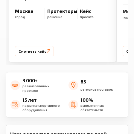
Москва
Протекторы
Кейс
Мос
город
решение
проекта
город
Смотреть кейс
Смо
3 000+
85
реализованных
регионов поставок
проектов
15 лет
100%
на рынке спортивного
выполненных
оборудования
обязательств