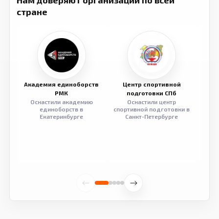
Нам доверяют организации по всей
стране
Академия единоборств
Центр спортивной
Семе
РМК
подготовки СПб
Оснастили академию
Оснастили центр
Обор
единоборств в
спортивной подготовки в
разв
Екатеринбурге
Санкт-Петербурге