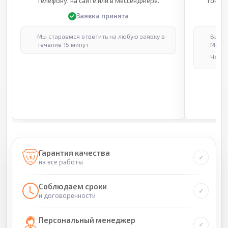
телефону, на сайте или в мессенджере.
точные
Заявка принята
Мы стараемся ответить на любую заявку в
Выпол
течение 15 минут
Москв
Через
Гарантия качества
на все работы
Соблюдаем сроки
и договоренности
Персональный менеджер