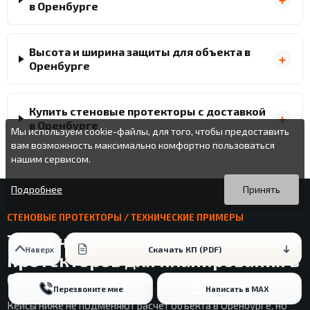
в Оренбурге
Высота и ширина защиты для объекта в
Оренбурге
Купить стеновые протекторы с доставкой
в Оренбурге
Мы используем cookie-файлы, для того, чтобы предоставить
вам возможность максимально комфортно пользоваться
нашим сервисом.
Вы можете подробнее прочитать о cookie-файлах в открытых
Продолжая пользоваться данным сайтом без изменения
источниках или изменить настройки своего браузера.
настроек вы даете согласие на использование ваших cookie-
Подробнее
Принять
файлов.
СТЕНОВЫЕ ПРОТЕКТОРЫ / ТЕХНИЧЕСКИЕ ПРИМЕРЫ
Технические примеры стеновых
Скачать КП (PDF)
Наверх
протекторов для планирования в
Оренбурге
Перезвоните мне
Написать в MAX
Кейсы ниже не подменяют расчет объекта в Оренбурге, но