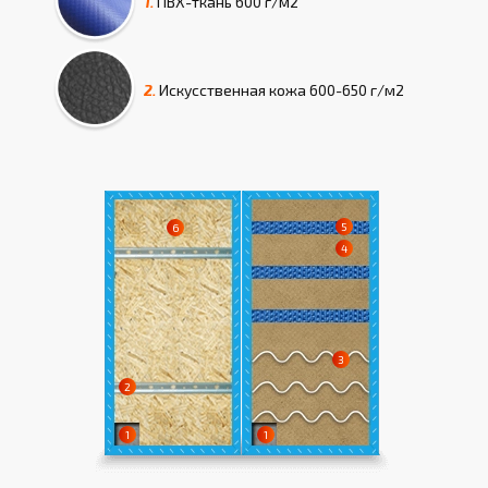
1.
ПВХ-ткань
600 г/м2
2.
Искусcтвенная кожа
600-650 г/м2