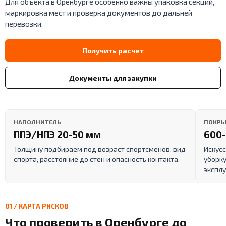
Для объекта в Оренбурге особенно важны упаковка секций,
маркировка мест и проверка документов до дальней
перевозки.
Получить расчет
Документы для закупки
НАПОЛНИТЕЛЬ
ПОКРЫ
ППЭ/НПЭ 20-50 мм
600-
Толщину подбираем под возраст спортсменов, вид
Искусс
спорта, расстояние до стен и опасность контакта.
уборку
эксплу
01 / КАРТА РИСКОВ
Что проверить в Оренбурге до