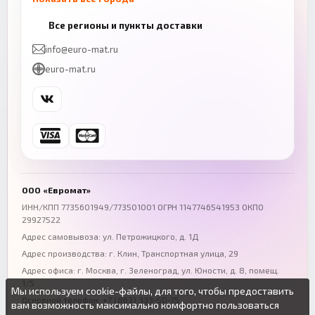
Казань
Нижний Новгород
Все регионы и пункты доставки
+7 (843) 206-01-30
+7 (831) 262-65-43
info@euro-mat.ru
Челябинск
Красноярск
euro-mat.ru
+7 (343) 300-99-67
+7 (391) 216-86-12
Самара
Уфа
+7 (846) 254-54-32
+7 (347) 211-94-40
Ростов-на-Дону
Краснодар
+7 (863) 333-50-75
+7 (861) 212-12-91
Воронеж
Пермь
+7 (473) 211-78-90
+7 (342) 264-04-62
ООО «Евромат»
Волгоград
Омск
ИНН/КПП 7735601949/773501001 ОГРН 1147746541953 ОКПО
29927522
+7 (844) 261-36-12
+7 (381) 269-95-70
Адрес самовывоза: ул. Петрожицкого, д. 1Д
Адрес производства: г. Клин, Транспортная улица, 29
Адрес офиса:
г. Москва, г. Зеленоград
,
ул. Юности, д. 8, помещ.
1/5
Мы используем cookie-файлы, для того, чтобы предоставить
Основной телефон:
+7 (863) 333-50-75
вам возможность максимально комфортно пользоваться