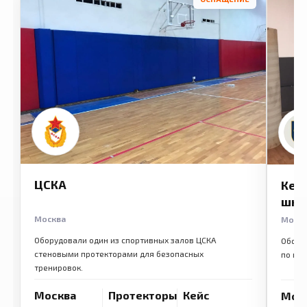
ЦСКА
Кем
шко
Москва
Моск
Оборудовали один из спортивных залов ЦСКА
Обору
стеновыми протекторами для безопасных
по ме
тренировок.
Москва
Протекторы
Кейс
Мос