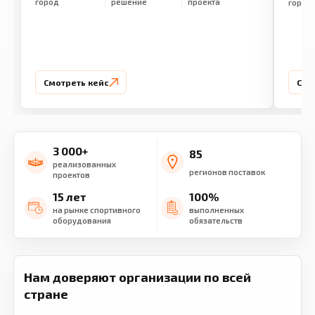
город
решение
проекта
город
Смотреть кейс
Смо
3 000+
85
реализованных
регионов поставок
проектов
15 лет
100%
на рынке спортивного
выполненных
оборудования
обязательств
Нам доверяют организации по всей
стране