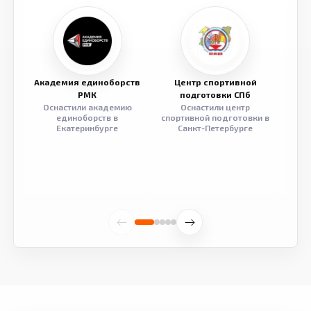
Академия единоборств
Центр спортивной
Семе
РМК
подготовки СПб
Оснастили академию
Оснастили центр
Обор
единоборств в
спортивной подготовки в
разв
Екатеринбурге
Санкт-Петербурге