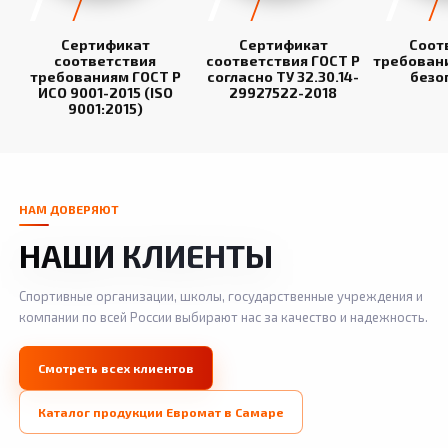
Сертификат
Сертификат
Соот
соответствия
соответствия ГОСТ Р
требован
требованиям ГОСТ Р
согласно ТУ 32.30.14-
безо
ИСО 9001-2015 (ISO
29927522-2018
9001:2015)
НАМ ДОВЕРЯЮТ
НАШИ КЛИЕНТЫ
Спортивные организации, школы, государственные учреждения и
компании по всей России выбирают нас за качество и надежность.
Смотреть всех клиентов
Каталог продукции Евромат в Самаре