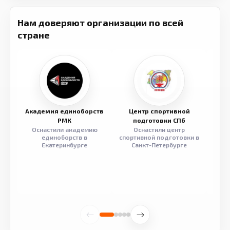
Нам доверяют организации по всей
стране
Академия единоборств
Центр спортивной
Семе
РМК
подготовки СПб
Оснастили академию
Оснастили центр
Обор
единоборств в
спортивной подготовки в
разв
Екатеринбурге
Санкт-Петербурге