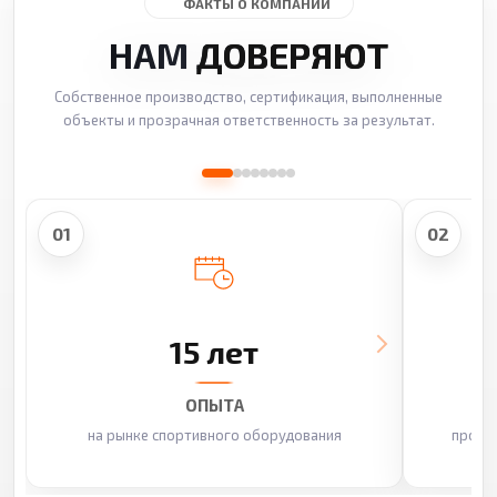
ФАКТЫ О КОМПАНИИ
НАМ
ДОВЕРЯЮТ
Собственное производство, сертификация, выполненные
объекты и прозрачная ответственность за результат.
01
02
15 лет
ОПЫТА
на рынке спортивного оборудования
произ