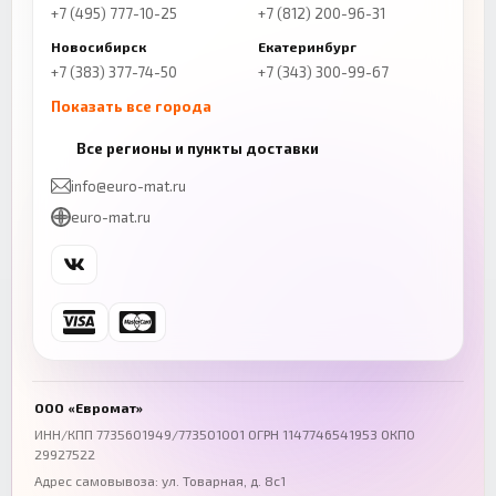
+7 (495) 777-10-25
+7 (812) 200-96-31
Новосибирск
Екатеринбург
+7 (383) 377-74-50
+7 (343) 300-99-67
Показать все города
Казань
Нижний Новгород
Все регионы и пункты доставки
+7 (843) 206-01-30
+7 (831) 262-65-43
info@euro-mat.ru
Челябинск
Красноярск
euro-mat.ru
+7 (343) 300-99-67
+7 (391) 216-86-12
Самара
Уфа
+7 (846) 254-54-32
+7 (347) 211-94-40
Ростов-на-Дону
Краснодар
+7 (863) 333-50-75
+7 (861) 212-12-91
Воронеж
Пермь
+7 (473) 211-78-90
+7 (342) 264-04-62
ООО «Евромат»
Волгоград
Омск
ИНН/КПП 7735601949/773501001 ОГРН 1147746541953 ОКПО
29927522
+7 (844) 261-36-12
+7 (381) 269-95-70
Адрес самовывоза: ул. Товарная, д. 8с1