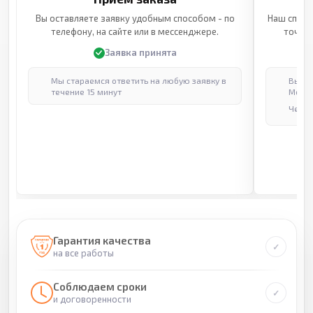
Вы оставляете заявку удобным способом - по
Наш специ
телефону, на сайте или в мессенджере.
точные
Заявка принята
Мы стараемся ответить на любую заявку в
Выпол
течение 15 минут
Москв
Через
Гарантия качества
на все работы
Соблюдаем сроки
и договоренности