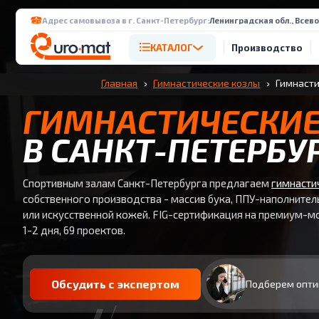
Адрес самовывоза в г. Санкт-Петербург:
Ленинградская обл., Всево
КАТАЛОГ
Производство
Главная
Гимнастические козлы
Гимнасти
ГИМНАСТИЧЕСКИЕ
В САНКТ-ПЕТЕРБУ
Спортивным залам Санкт-Петербурга предлагаем
гимнасти
собственного производства - массив бука, ППУ-наполнител
или искусственной кожей. FIG-сертификация на премиум-мо
1-2 дня, 69 проектов.
Обсудить с экспертом
Подберем опти