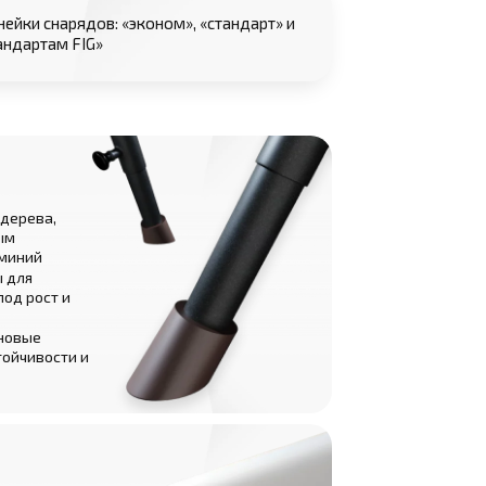
нейки снарядов: «эконом», «стандарт» и
андартам FIG»
дерева,
ым
миний
ы для
под рост и
новые
тойчивости и