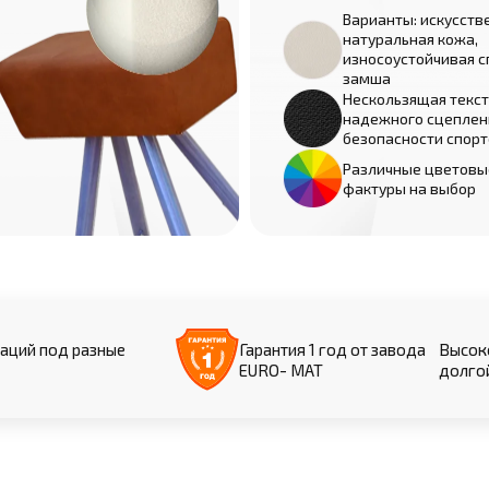
Варианты: искусств
натуральная кожа,
износоустойчивая с
замша
Нескользящая текст
надежного сцеплен
безопасности спор
Различные цветовы
фактуры на выбор
аций под разные
Гарантия 1 год от завода
Высоко
EURO- МАТ
долго