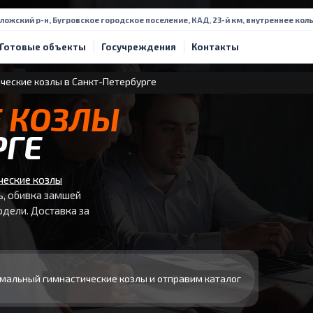
ложский р-н, Бугровское городское поселение, КАД, 23-й км, внутреннее коль
Готовые объекты
Госучреждения
Контакты
ческие козлы в Санкт-Петербурге
 КОЗЛЫ
РГЕ
ческие козлы
ь, обивка замшей
дели. Доставка за
мальный гимнастические козлы и отправим каталог