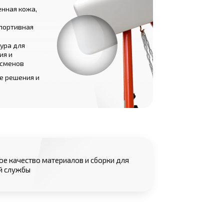
енная кожа,
портивная
ура для
ия и
тсменов
е решения и
е качество материалов и сборки для
й службы