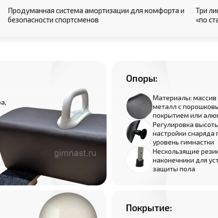
Продуманная система амортизации для комфорта и
Три ли
безопасности спортсменов
«по ст
Опоры:
Материалы: массив 
а,
металл с порошков
покрытием или алю
Регулировка высот
настройки снаряда 
уровень гимнастки
Нескользящие рези
наконечники для ус
защиты пола
Покрытие: