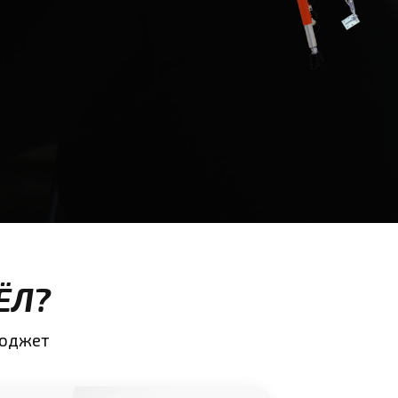
ЁЛ?
бюджет