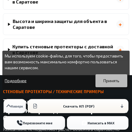
в Саратове
Высота и ширина защиты для объекта в
Саратове
Купить стеновые протекторы с доставкой
в Саратове
Мы используем cookie-файлы, для того, чтобы предоставить
вам возможность максимально комфортно пользоваться
нашим сервисом.
Вы можете подробнее прочитать о cookie-файлах в открытых
Продолжая пользоваться данным сайтом без изменения
источниках или изменить настройки своего браузера.
настроек вы даете согласие на использование ваших cookie-
Подробнее
Принять
файлов.
СТЕНОВЫЕ ПРОТЕКТОРЫ / ТЕХНИЧЕСКИЕ ПРИМЕРЫ
Технические примеры стеновых
Скачать КП (PDF)
Наверх
протекторов для планирования в
Саратове
Перезвоните мне
Написать в MAX
Кейсы ниже не подменяют расчет объекта в Саратове, но