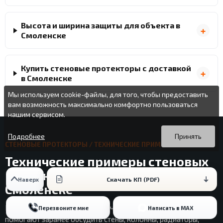
Высота и ширина защиты для объекта в
Смоленске
Купить стеновые протекторы с доставкой
в Смоленске
Мы используем cookie-файлы, для того, чтобы предоставить
вам возможность максимально комфортно пользоваться
нашим сервисом.
Вы можете подробнее прочитать о cookie-файлах в открытых
Продолжая пользоваться данным сайтом без изменения
источниках или изменить настройки своего браузера.
настроек вы даете согласие на использование ваших cookie-
Подробнее
Принять
файлов.
СТЕНОВЫЕ ПРОТЕКТОРЫ / ТЕХНИЧЕСКИЕ ПРИМЕРЫ
Технические примеры стеновых
протекторов для планирования в
Скачать КП (PDF)
Наверх
Смоленске
Кейсы ниже не подменяют расчет объекта в Смоленске, но
Перезвоните мне
Написать в MAX
помогают заранее обсудить стены, колонны, радиаторы,