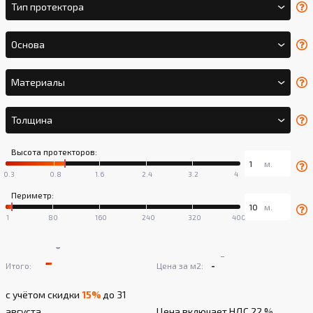
Тип протектора
Основа
Материалы
Толщина
Высота протекторов:
Периметр:
-
-
-
-
Итого:
Цена за м2:
с учётом скидки
15%
до 31
августа
Цена включает НДС 22 %