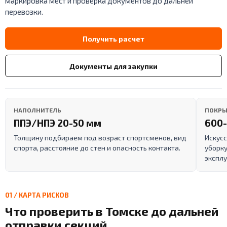
маркировка мест и проверка документов до дальней
перевозки.
Получить расчет
Документы для закупки
НАПОЛНИТЕЛЬ
ПОКРЫ
ППЭ/НПЭ 20-50 мм
600-
Толщину подбираем под возраст спортсменов, вид
Искусс
спорта, расстояние до стен и опасность контакта.
уборку
эксплу
01 / КАРТА РИСКОВ
Что проверить в Томске до дальней
отправки секций