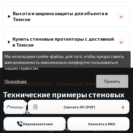
Высота и ширина защиты для объекта в
Томске
Купить стеновые протекторы с доставкой
в Томске
Мы используем cookie-файлы, для того, чтобы предоставить
вам возможность максимально комфортно пользоваться
нашим сервисом.
Вы можете подробнее прочитать о cookie-файлах в открытых
Продолжая пользоваться данным сайтом без изменения
источниках или изменить настройки своего браузера.
настроек вы даете согласие на использование ваших cookie-
Подробнее
Принять
СТЕНОВЫЕ ПРОТЕКТОРЫ / ТЕХНИЧЕСКИЕ ПРИМЕРЫ
файлов.
Технические примеры стеновых
протекторов для планирования в
Скачать КП (PDF)
Наверх
Томске
Кейсы ниже не подменяют расчет объекта в Томске, но
Перезвоните мне
Написать в MAX
помогают заранее обсудить стены, колонны, радиаторы,