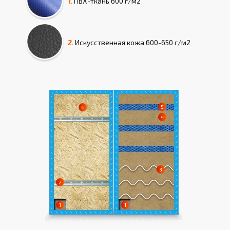
1.
ПВХ-ткань
600 г/м2
2.
Искусcтвенная кожа
600-650 г/м2