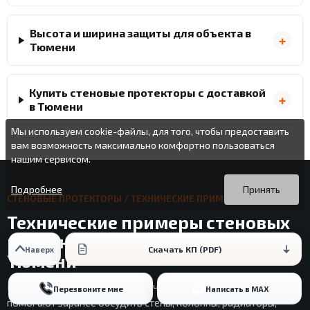
Высота и ширина защиты для объекта в
Тюмени
Купить стеновые протекторы с доставкой
в Тюмени
Мы используем cookie-файлы, для того, чтобы предоставить
вам возможность максимально комфортно пользоваться
нашим сервисом.
Вы можете подробнее прочитать о cookie-файлах в открытых
Продолжая пользоваться данным сайтом без изменения
источниках или изменить настройки своего браузера.
настроек вы даете согласие на использование ваших cookie-
Подробнее
Принять
СТЕНОВЫЕ ПРОТЕКТОРЫ / ТЕХНИЧЕСКИЕ ПРИМЕРЫ
файлов.
Технические примеры стеновых
протекторов для планирования в
Скачать КП (PDF)
Наверх
Тюмени
Кейсы ниже не подменяют расчет объекта в Тюмени, но
Перезвоните мне
Написать в MAX
помогают заранее обсудить стены, колонны, радиаторы,