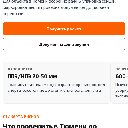
Для объекта в Тюмени особенно важны упаковка секций,
маркировка мест и проверка документов до дальней
перевозки.
Получить расчет
Документы для закупки
НАПОЛНИТЕЛЬ
ПОКРЫ
ППЭ/НПЭ 20-50 мм
600-
Толщину подбираем под возраст спортсменов, вид
Искусс
спорта, расстояние до стен и опасность контакта.
уборку
эксплу
01 / КАРТА РИСКОВ
Что проверить в Тюмени до