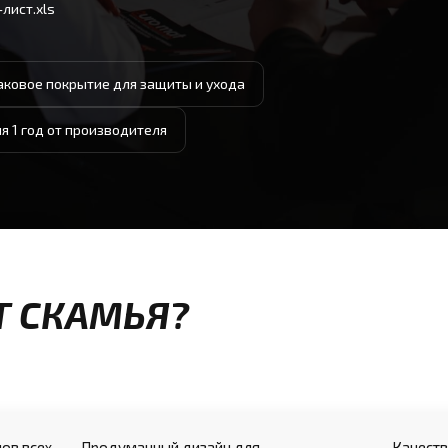
лист.xls
аковое покрытие для защиты и ухода
я 1 год от производителя
Т СКАМЬЯ?
ов всех
Продуманный дизайн для
Качеств