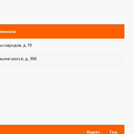
рминала
ы народов, д. 19
ьное шоссе, д. 36Б
Адрес
Год