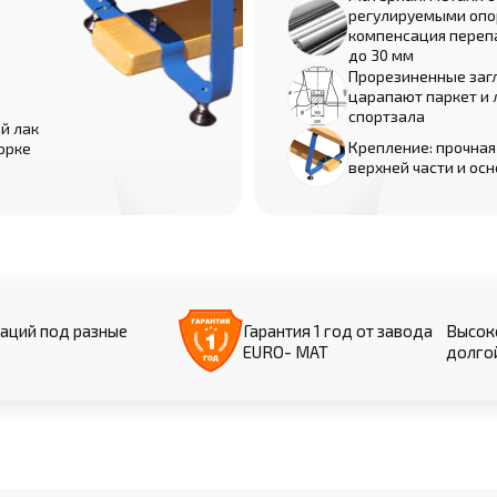
регулируемыми опо
компенсация переп
до 30 мм
Прорезиненные загл
царапают паркет и
спортзала
й лак
Крепление: прочная
борке
верхней части и ос
аций под разные
Гарантия 1 год от завода
Высоко
EURO- МАТ
долго