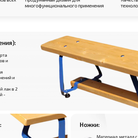
многофункционального применения
техноло
ения):
орта
ов и
ля
нений и
 лак в 2
й -
:
Ножки:
Материал: металл с