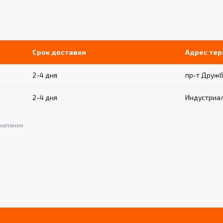
Срок доставки
Адрес те
2-4 дня
пр-т Дружб
2-4 дня
Индустриал
омпании.