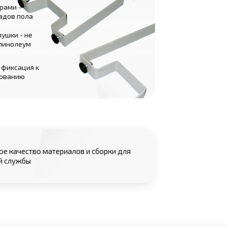
рами -
адов пола
ушки - не
 линолеум
 фиксация к
нованию
е качество материалов и сборки для
й службы