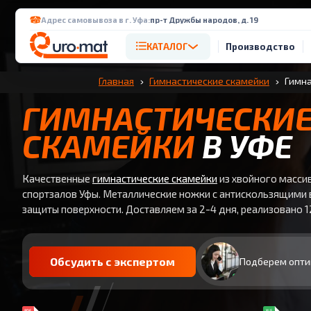
Адрес самовывоза в г. Уфа:
пр-т Дружбы народов, д. 19
КАТАЛОГ
Производство
Главная
Гимнастические скамейки
Гимна
ГИМНАСТИЧЕСКИ
СКАМЕЙКИ
В УФЕ
Качественные
гимнастические скамейки
из хвойного массив
спортзалов Уфы. Металлические ножки с антискользящими 
защиты поверхности. Доставляем за 2-4 дня, реализовано 1
Обсудить с экспертом
Подберем опти