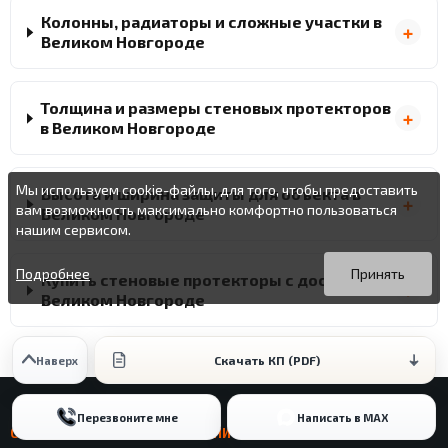
Колонны, радиаторы и сложные участки в
Великом Новгороде
Толщина и размеры стеновых протекторов
в Великом Новгороде
Мы используем cookie-файлы, для того, чтобы предоставить
Высота и ширина защиты для объекта в
вам возможность максимально комфортно пользоваться
Великом Новгороде
нашим сервисом.
Вы можете подробнее прочитать о cookie-файлах в открытых
Продолжая пользоваться данным сайтом без изменения
источниках или изменить настройки своего браузера.
настроек вы даете согласие на использование ваших cookie-
Подробнее
Принять
Купить стеновые протекторы с доставкой в
файлов.
Великом Новгороде
Скачать КП (PDF)
Наверх
Перезвоните мне
Написать в MAX
СТЕНОВЫЕ ПРОТЕКТОРЫ / ТЕХНИЧЕСКИЕ ПРИМЕРЫ