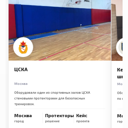
ЦСКА
Кем
шко
Москва
Моск
Оборудовали один из спортивных залов ЦСКА
Обору
стеновыми протекторами для безопасных
по ме
тренировок.
Москва
Протекторы
Кейс
Мос
город
решение
проекта
город