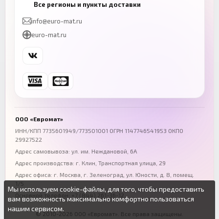
Все регионы и пункты доставки
+7 (843) 206-01-30
+7 (831) 262-65-43
info@euro-mat.ru
Челябинск
Красноярск
euro-mat.ru
+7 (343) 300-99-67
+7 (391) 216-86-12
Самара
Уфа
+7 (846) 254-54-32
+7 (347) 211-94-40
Ростов-на-Дону
Краснодар
+7 (863) 333-50-75
+7 (861) 212-12-91
Воронеж
Пермь
+7 (473) 211-78-90
+7 (342) 264-04-62
ООО «Евромат»
Волгоград
Омск
ИНН/КПП 7735601949/773501001 ОГРН 1147746541953 ОКПО
29927522
+7 (844) 261-36-12
+7 (381) 269-95-70
Адрес самовывоза: ул. им. Неждановой, 6А
Адрес производства: г. Клин, Транспортная улица, 29
Адрес офиса:
г. Москва, г. Зеленоград
,
ул. Юности, д. 8, помещ.
1/5
Мы используем cookie-файлы, для того, чтобы предоставить
Основной телефон:
+7 (844) 261-36-12
вам возможность максимально комфортно пользоваться
нашим сервисом.
© 2010-2026 ООО «Евромат». Все права защищены.
Вы можете подробнее прочитать о cookie-файлах в открытых
Продолжая пользоваться данным сайтом без изменения