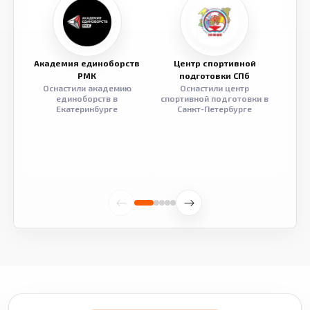
Академия единоборств
Центр спортивной
Семе
РМК
подготовки СПб
Оснастили академию
Оснастили центр
Обор
единоборств в
спортивной подготовки в
разв
Екатеринбурге
Санкт-Петербурге