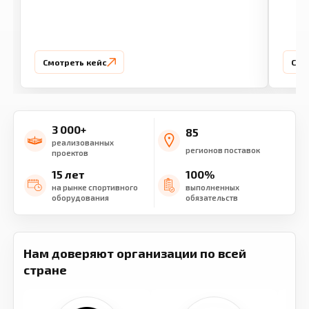
Смотреть кейс
Смо
3 000+
85
реализованных
регионов поставок
проектов
15 лет
100%
на рынке спортивного
выполненных
оборудования
обязательств
Нам доверяют организации по всей
стране