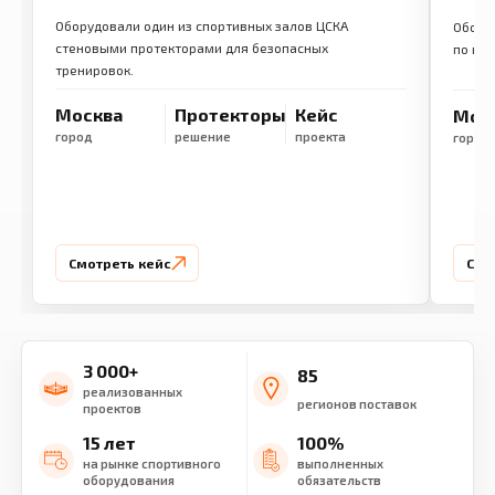
Оборудовали один из спортивных залов ЦСКА
Обору
стеновыми протекторами для безопасных
по ме
тренировок.
Москва
Протекторы
Кейс
Мос
город
решение
проекта
город
Смотреть кейс
Смо
3 000+
85
реализованных
регионов поставок
проектов
15 лет
100%
на рынке спортивного
выполненных
оборудования
обязательств