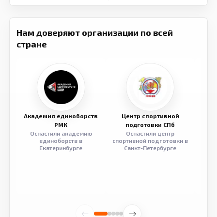
Нам доверяют организации по всей
стране
Академия единоборств
Центр спортивной
Семе
РМК
подготовки СПб
Оснастили академию
Оснастили центр
Обор
единоборств в
спортивной подготовки в
разв
Екатеринбурге
Санкт-Петербурге