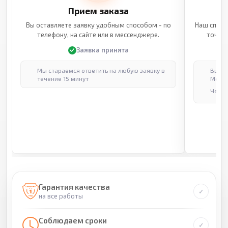
Прием заказа
Вы оставляете заявку удобным способом - по
Наш специ
телефону, на сайте или в мессенджере.
точные
Заявка принята
Мы стараемся ответить на любую заявку в
Выпол
течение 15 минут
Москв
Через
Гарантия качества
на все работы
Соблюдаем сроки