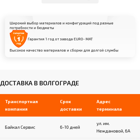
Варианты: искусственная кожа, натуральная
кожа, износоустойчивая спортивная замша
Нескользящая текстура для надежного
сцепления и безопасности спортсменов
Широкий выбор материалов и конфигураций под разные
потребности и бюджеты
Различные цветовые решения и фактуры
на выбор
Гарантия 1 год от завода EURO- МАТ
Высокое качество материалов и сборки для долгой службы
ДОСТАВКА В ВОЛГОГРАДЕ
Транспортная
Срок
Адрес
компания
доставки
терминала
ул. им.
Байкал Сервис
6-10 дней
Неждановой, 6А