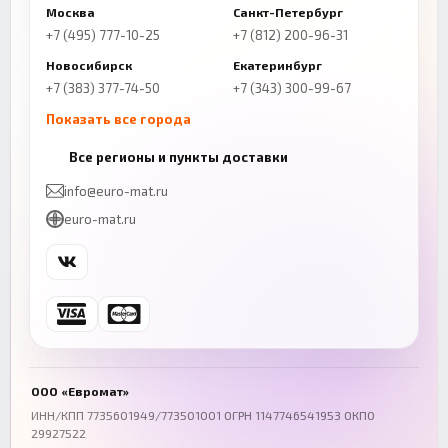
Москва
Санкт-Петербург
+7 (495) 777-10-25
+7 (812) 200-96-31
Новосибирск
Екатеринбург
+7 (383) 377-74-50
+7 (343) 300-99-67
Показать все города
Казань
Нижний Новгород
Все регионы и пункты доставки
+7 (843) 206-01-30
+7 (831) 262-65-43
info@euro-mat.ru
Челябинск
Красноярск
euro-mat.ru
+7 (343) 300-99-67
+7 (391) 216-86-12
Самара
Уфа
+7 (846) 254-54-32
+7 (347) 211-94-40
Ростов-на-Дону
Краснодар
+7 (863) 333-50-75
+7 (861) 212-12-91
Воронеж
Пермь
+7 (473) 211-78-90
+7 (342) 264-04-62
ООО «Евромат»
Волгоград
Омск
ИНН/КПП 7735601949/773501001 ОГРН 1147746541953 ОКПО
29927522
+7 (844) 261-36-12
+7 (381) 269-95-70