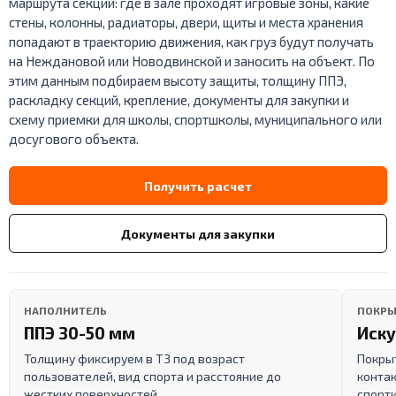
маршрута секций: где в зале проходят игровые зоны, какие
стены, колонны, радиаторы, двери, щиты и места хранения
попадают в траекторию движения, как груз будут получать
на Неждановой или Новодвинской и заносить на объект. По
этим данным подбираем высоту защиты, толщину ППЭ,
раскладку секций, крепление, документы для закупки и
схему приемки для школы, спортшколы, муниципального или
досугового объекта.
Получить расчет
Документы для закупки
НАПОЛНИТЕЛЬ
ПОКРЫ
ППЭ 30-50 мм
Иску
Толщину фиксируем в ТЗ под возраст
Покрыт
пользователей, вид спорта и расстояние до
контак
жестких поверхностей.
спорти