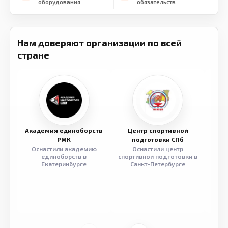
оборудования
обязательств
Нам доверяют организации по всей
стране
Академия единоборств
Центр спортивной
Семе
РМК
подготовки СПб
Оснастили академию
Оснастили центр
Обор
единоборств в
спортивной подготовки в
разв
Екатеринбурге
Санкт-Петербурге