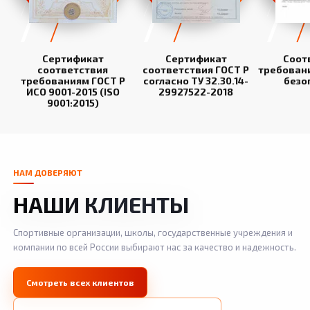
Сертификат
Сертификат
Соот
соответствия
соответствия ГОСТ Р
требован
требованиям ГОСТ Р
согласно ТУ 32.30.14-
безо
ИСО 9001-2015 (ISO
29927522-2018
9001:2015)
НАМ ДОВЕРЯЮТ
НАШИ КЛИЕНТЫ
Спортивные организации, школы, государственные учреждения и
компании по всей России выбирают нас за качество и надежность.
Смотреть всех клиентов