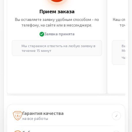
Прием заказа
Вы оставляете заявку удобным способом - по
Наш специ
телефону, на сайте или в мессенджере.
точные
Заявка принята
Мы стараемся ответить на любую заявку в
Выпол
течение 15 минут
Москв
Через
Гарантия качества
на все работы