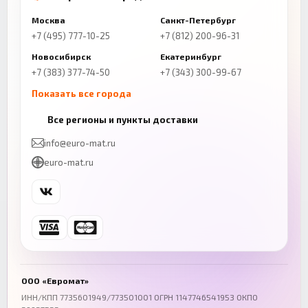
Москва
Санкт-Петербург
+7 (495) 777-10-25
+7 (812) 200-96-31
Новосибирск
Екатеринбург
+7 (383) 377-74-50
+7 (343) 300-99-67
Показать все города
Казань
Нижний Новгород
Все регионы и пункты доставки
+7 (843) 206-01-30
+7 (831) 262-65-43
info@euro-mat.ru
Челябинск
Красноярск
euro-mat.ru
+7 (343) 300-99-67
+7 (391) 216-86-12
Самара
Уфа
+7 (846) 254-54-32
+7 (347) 211-94-40
Ростов-на-Дону
Краснодар
+7 (863) 333-50-75
+7 (861) 212-12-91
Воронеж
Пермь
+7 (473) 211-78-90
+7 (342) 264-04-62
ООО «Евромат»
Волгоград
Омск
ИНН/КПП 7735601949/773501001 ОГРН 1147746541953 ОКПО