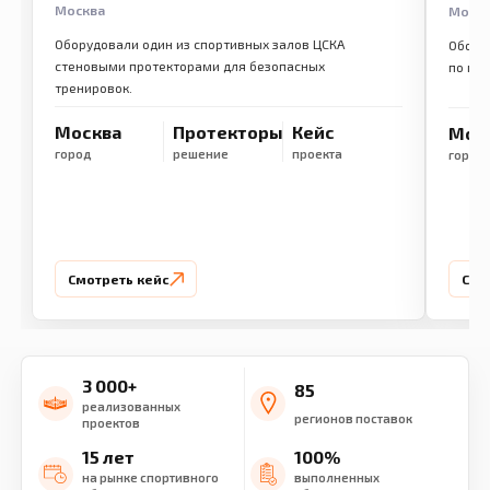
Москва
Моск
Оборудовали один из спортивных залов ЦСКА
Обору
стеновыми протекторами для безопасных
по ме
тренировок.
Москва
Протекторы
Кейс
Мос
город
решение
проекта
город
Смотреть кейс
Смо
3 000+
85
реализованных
регионов поставок
проектов
15 лет
100%
на рынке спортивного
выполненных