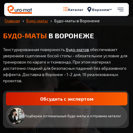
Воронеж
Каталог
Главная
Будо-маты
Будо-маты в Воронеже
БУДО-МАТЫ
В ВОРОНЕЖЕ
Текстурированная поверхность
будо-матов
обеспечивает
уверенное сцепление босой стопы - обязательное условие для
тренировок по карате и тхэквондо. При этом материал
достаточно гладкий для безопасных падений без абразивного
эффекта. Доставка в Воронеж - 1-2 дня, 16 реализованных
проектов.
Обсудить с экспертом
Подберем оптимальный будо-маты и отправим каталог