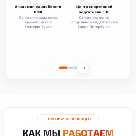
Академия единоборств
Центр спортивной
Семе
РМК
подготовки СПб
Оснастили академию
Оснастили центр
Обор
единоборств в
спортивной подготовки в
разв
Екатеринбурге
Санкт-Петербурге
ПРОЗРАЧНЫЙ ПРОЦЕСС
КАК МЫ
РАБОТАЕМ