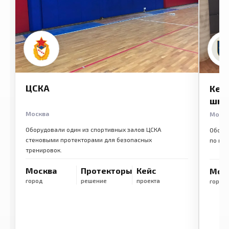
ЦСКА
Кем
шко
Москва
Моск
Оборудовали один из спортивных залов ЦСКА
Обору
стеновыми протекторами для безопасных
по ме
тренировок.
Москва
Протекторы
Кейс
Мос
город
решение
проекта
город