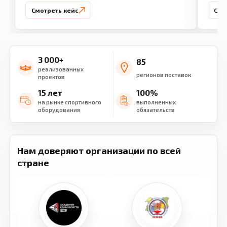
Смотреть кейс
Смо
3 000+
85
реализованных
регионов поставок
проектов
15 лет
100%
на рынке спортивного
выполненных
оборудования
обязательств
Нам доверяют организации по всей
стране