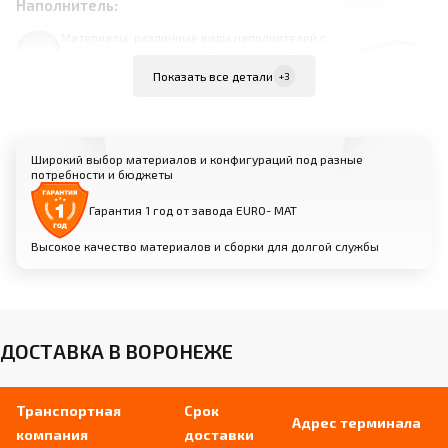
Наполнитель:
Материалы: различные виды наполнителей с
оптимальной плотностью и упругостью для
каждого типа снаряда
Показать все детали
+3
Обеспечивает комфорт и амортизацию
при выполнении элементов
Различные варианты толщины и
жесткости для оптимального баланса
Широкий выбор материалов и конфигураций под разные
потребности и бюджеты
Гарантия 1 год от завода EURO- МАТ
Торцевые накладки:
Высокое качество материалов и сборки для долгой службы
Материалы: массив дерева или
высокопрочный пластик
Защищают торцы бревна от
повреждений и износа
Обеспечивают эстетичный внешний вид
ДОСТАВКА В ВОРОНЕЖЕ
снаряда
Транспортная
Срок
Адрес терминала
компания
доставки