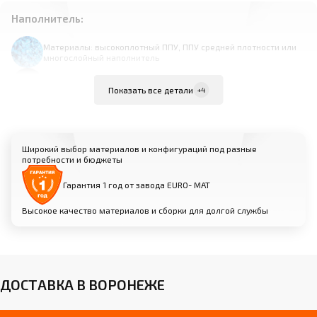
Наполнитель:
Материалы: высокоплотный ППУ, ППУ средней плотности или
многослойный наполнитель
Продуманная система амортизации для снижения ударной
нагрузки на суставы
Показать все детали
+4
Различные варианты жесткости для оптимального баланса
комфорта и отталкивания
Широкий выбор материалов и конфигураций под разные
потребности и бюджеты
Гарантия 1 год от завода EURO- МАТ
Высокое качество материалов и сборки для долгой службы
Ножки:
Материалы: массив бука, сталь с
порошковым покрытием, алюминий и др.
ДОСТАВКА В ВОРОНЕЖЕ
Регулировка высоты для идеальной
настройки снаряда, в том числе
запатентованный механизм подъема