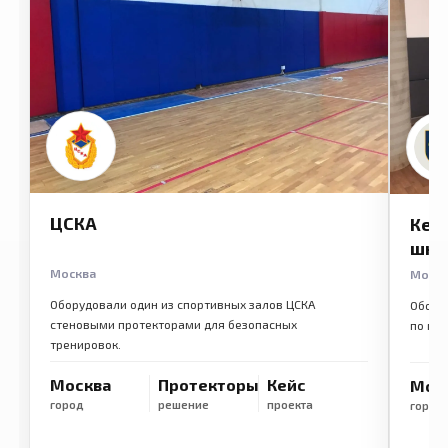
ЦСКА
Кем
шко
Москва
Моск
Оборудовали один из спортивных залов ЦСКА
Обору
стеновыми протекторами для безопасных
по ме
тренировок.
Москва
Протекторы
Кейс
Мос
город
решение
проекта
город