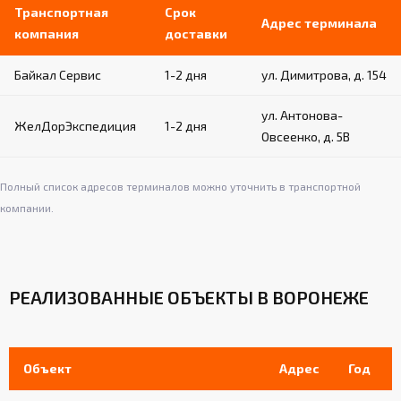
Нескользящие резиновые наконечники
Транспортная
Срок
Адрес терминала
для устойчивости и защиты напольного
компания
доставки
покрытия
Байкал Сервис
1-2 дня
ул. Димитрова, д. 154
Крепление к полу:
ул. Антонова-
Фиксация осуществляется с помощью
ЖелДорЭкспедиция
1-2 дня
Овсеенко, д. 5В
талрепа и цепи
Цепь закрепляется на крюке корпуса и
крюке крепления к полу
Полный список адресов терминалов можно уточнить в транспортной
Обеспечивает надежную и безопасную
компании.
эксплуатацию снаряда
РЕАЛИЗОВАННЫЕ ОБЪЕКТЫ В ВОРОНЕЖЕ
Объект
Адрес
Год