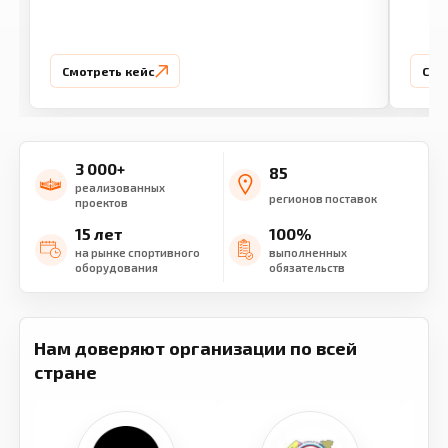
Смотреть кейс
Смо
3 000+
85
реализованных
регионов поставок
проектов
15 лет
100%
на рынке спортивного
выполненных
оборудования
обязательств
Нам доверяют организации по всей
стране