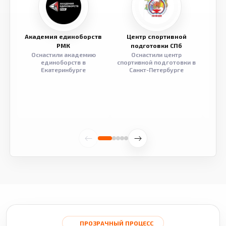
Академия единоборств
Центр спортивной
Семе
РМК
подготовки СПб
Оснастили академию
Оснастили центр
Обор
единоборств в
спортивной подготовки в
разв
Екатеринбурге
Санкт-Петербурге
ПРОЗРАЧНЫЙ ПРОЦЕСС