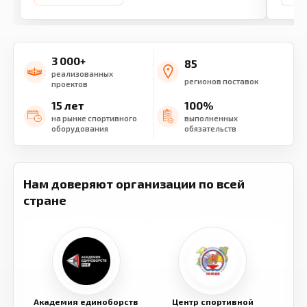
3 000+
85
реализованных
регионов поставок
проектов
15 лет
100%
на рынке спортивного
выполненных
оборудования
обязательств
Нам доверяют организации по всей
стране
Академия единоборств
Центр спортивной
Семе