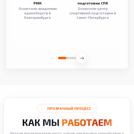
РМК
подготовки СПб
Оснастили академию
Оснастили центр
Обор
единоборств в
спортивной подготовки в
разв
Екатеринбурге
Санкт-Петербурге
ПРОЗРАЧНЫЙ ПРОЦЕСС
КАК МЫ
РАБОТАЕМ
Четкая последовательность шагов для вашего спокойствия и