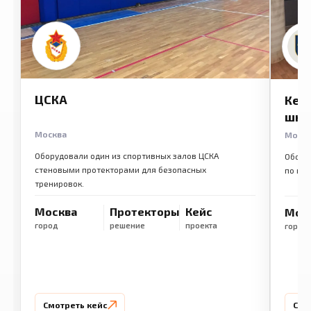
ЦСКА
Кем
шко
Москва
Моск
Оборудовали один из спортивных залов ЦСКА
Обору
стеновыми протекторами для безопасных
по ме
тренировок.
Москва
Протекторы
Кейс
Мос
город
решение
проекта
город
Смотреть кейс
Смо