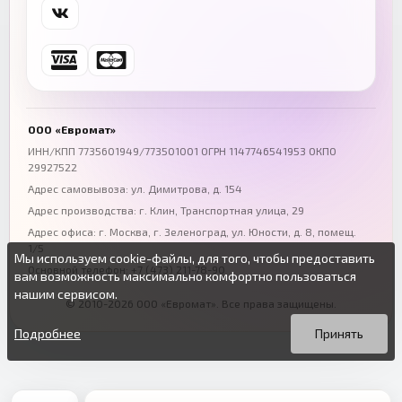
Самара
Уфа
+7 (846) 254-54-32
+7 (347) 211-94-40
Ростов-на-Дону
Краснодар
+7 (863) 333-50-75
+7 (861) 212-12-91
Воронеж
Пермь
+7 (473) 211-78-90
+7 (342) 264-04-62
ООО «Евромат»
Волгоград
Омск
ИНН/КПП 7735601949/773501001 ОГРН 1147746541953 ОКПО
29927522
+7 (844) 261-36-12
+7 (381) 269-95-70
Адрес самовывоза: ул. Димитрова, д. 154
Адрес производства: г. Клин, Транспортная улица, 29
Адрес офиса:
г. Москва, г. Зеленоград
,
ул. Юности, д. 8, помещ.
1/5
Мы используем cookie-файлы, для того, чтобы предоставить
Основной телефон:
+7 (473) 211-78-90
вам возможность максимально комфортно пользоваться
нашим сервисом.
© 2010-2026 ООО «Евромат». Все права защищены.
Вы можете подробнее прочитать о cookie-файлах в открытых
Продолжая пользоваться данным сайтом без изменения
источниках или изменить настройки своего браузера.
настроек вы даете согласие на использование ваших cookie-
Подробнее
Принять
файлов.