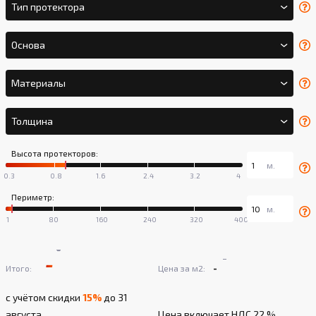
Тип протектора
Основа
Материалы
Толщина
Высота протекторов:
Периметр:
-
-
-
-
Итого:
Цена за м2:
с учётом скидки
15%
до 31
августа
Цена включает НДС 22 %