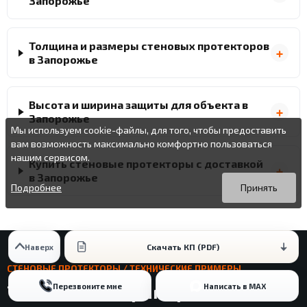
Запорожье
Толщина и размеры стеновых протекторов
в Запорожье
Высота и ширина защиты для объекта в
Запорожье
Мы используем cookie-файлы, для того, чтобы предоставить
вам возможность максимально комфортно пользоваться
нашим сервисом.
Купить стеновые протекторы с доставкой
Вы можете подробнее прочитать о cookie-файлах в открытых
Продолжая пользоваться данным сайтом без изменения
в Запорожье
источниках или изменить настройки своего браузера.
настроек вы даете согласие на использование ваших cookie-
Подробнее
Принять
файлов.
Скачать КП (PDF)
Наверх
СТЕНОВЫЕ ПРОТЕКТОРЫ / ТЕХНИЧЕСКИЕ ПРИМЕРЫ
Перезвоните мне
Написать в MAX
Технические примеры стеновых