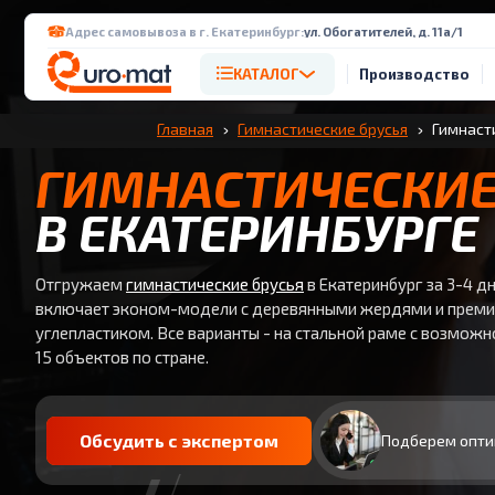
Адрес самовывоза в г. Екатеринбург:
ул. Обогатителей, д. 11а/1
КАТАЛОГ
Производство
Главная
Гимнастические брусья
Гимнасти
ГИМНАСТИЧЕСКИЕ
В ЕКАТЕРИНБУРГЕ
Отгружаем
гимнастические брусья
в Екатеринбург за 3-4 дн
включает эконом-модели с деревянными жердями и премиу
углепластиком. Все варианты - на стальной раме с возможн
15 объектов по стране.
Обсудить с экспертом
Подберем опти