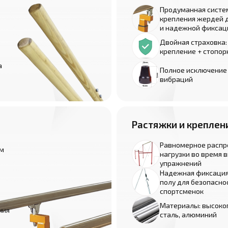
Продуманная систе
крепления жердей 
и надежной фиксац
Двойная страховка:
крепление + стопор
а
Полное исключение
вибраций
Растяжки и креплен
Равномерное распр
им
нагрузки во время 
упражнений
Надежная фиксация
полу для безопасно
спортсменок
Материалы: высоко
ния
сталь, алюминий