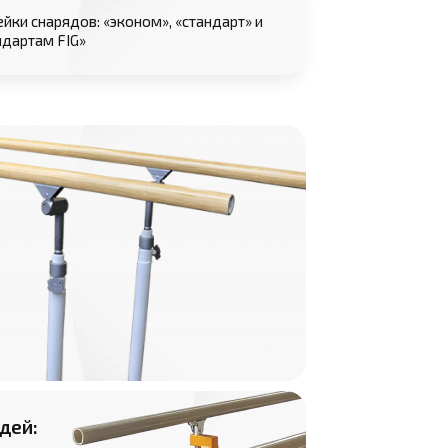
ейки снарядов: «эконом», «стандарт» и
ндартам FIG»
дей: