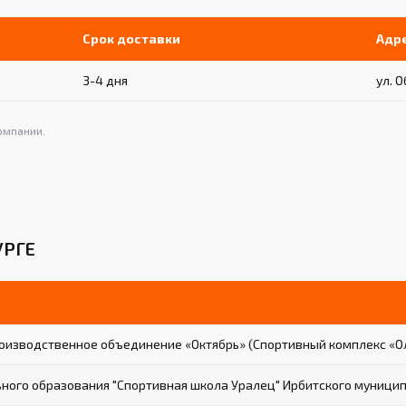
Срок доставки
Адр
3-4 дня
ул. О
омпании.
УРГЕ
оизводственное объединение «Октябрь» (Спортивный комплекс «О
ого образования "Спортивная школа Уралец" Ирбитского муници