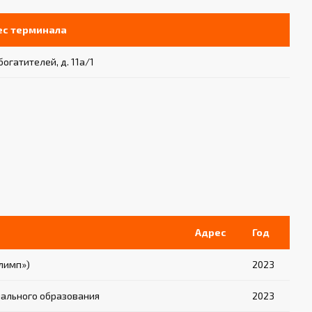
ес терминала
богатителей, д. 11а/1
Адрес
Год
лимп»)
2023
пального образования
2023