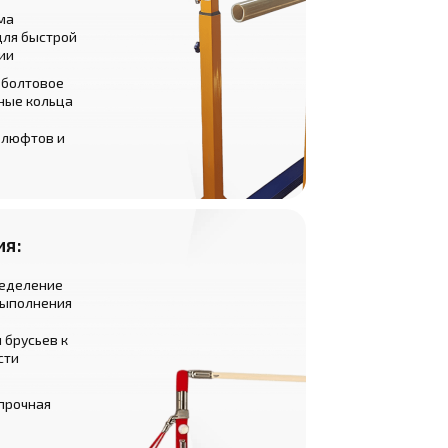
ма
для быстрой
ии
 болтовое
ные кольца
 люфтов и
ия:
еделение
выполнения
 брусьев к
сти
прочная