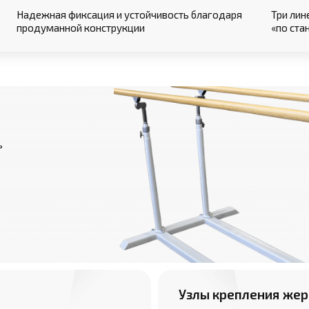
Надежная фиксация и устойчивость благодаря
Три лин
продуманной конструкции
«по ста
ь
Узлы крепления жер