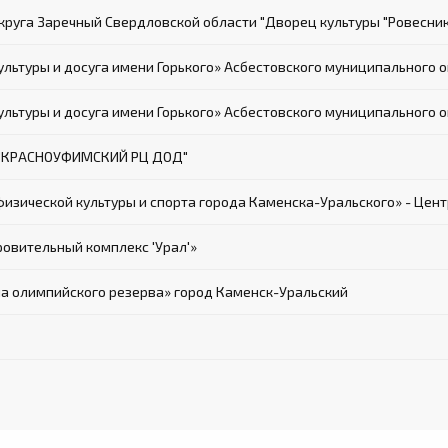
уга Заречный Свердловской области "Дворец культуры "Ровесник
ьтуры и досуга имени Горького» Асбестовского муниципального о
ьтуры и досуга имени Горького» Асбестовского муниципального о
 "КРАСНОУФИМСКИЙ РЦ ДОД"
зической культуры и спорта города Каменска-Уральского» - Центр
овительный комплекс 'Урал'»
а олимпийского резерва» город Каменск-Уральский