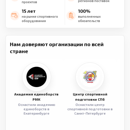
регионов поставок
проектов
15 лет
100%
на рынке спортивного
выполненных
оборудования
обязательств
Нам доверяют организации по всей
стране
Академия единоборств
Центр спортивной
Семе
РМК
подготовки СПб
Оснастили академию
Оснастили центр
Обор
единоборств в
спортивной подготовки в
разв
Екатеринбурге
Санкт-Петербурге