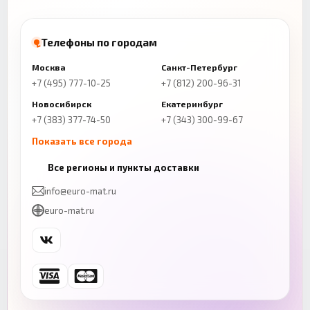
Телефоны по городам
Москва
Санкт-Петербург
+7 (495) 777-10-25
+7 (812) 200-96-31
Новосибирск
Екатеринбург
+7 (383) 377-74-50
+7 (343) 300-99-67
Показать все города
Казань
Нижний Новгород
Все регионы и пункты доставки
+7 (843) 206-01-30
+7 (831) 262-65-43
info@euro-mat.ru
Челябинск
Красноярск
euro-mat.ru
+7 (343) 300-99-67
+7 (391) 216-86-12
Самара
Уфа
+7 (846) 254-54-32
+7 (347) 211-94-40
Ростов-на-Дону
Краснодар
+7 (863) 333-50-75
+7 (861) 212-12-91
Воронеж
Пермь