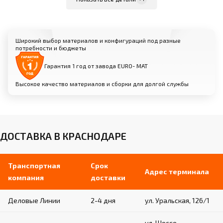
Простота и удобство использования
Широкий выбор материалов и конфигураций под разные
потребности и бюджеты
Растяжки и крепления:
Гарантия 1 год от завода EURO- МАТ
Равномерное распределение нагрузки во время
выполнения упражнений
Высокое качество материалов и сборки для долгой службы
Надежная фиксация брусьев к полу для
безопасности спортсменок
Материалы: высокопрочная сталь,
алюминий
ДОСТАВКА В КРАСНОДАРЕ
Транспортная
Срок
Адрес терминала
компания
доставки
Деловые Линии
2-4 дня
ул. Уральская, 126/1
ул. Шоссе