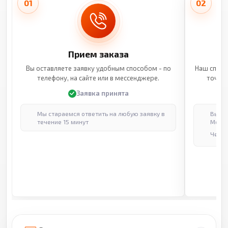
01
02
Прием заказа
Вы оставляете заявку удобным способом - по
Наш специ
телефону, на сайте или в мессенджере.
точные
Заявка принята
Мы стараемся ответить на любую заявку в
Выпол
течение 15 минут
Москв
Через