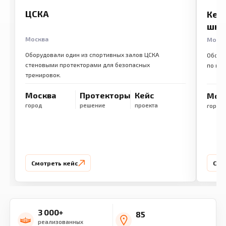
ЦСКА
Кем
шко
Москва
Моск
Оборудовали один из спортивных залов ЦСКА
Обору
стеновыми протекторами для безопасных
по ме
тренировок.
Москва
Протекторы
Кейс
Мос
город
решение
проекта
город
Смотреть кейс
Смо
3 000+
85
реализованных