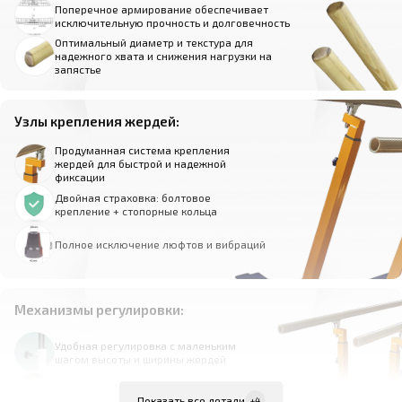
Поперечное армирование обеспечивает
исключительную прочность и долговечность
Оптимальный диаметр и текстура для
надежного хвата и снижения нагрузки на
запястье
Узлы крепления жердей:
Продуманная система крепления
жердей для быстрой и надежной
фиксации
Двойная страховка: болтовое
крепление + стопорные кольца
Полное исключение люфтов и вибраций
Механизмы регулировки:
Удобная регулировка с маленьким
шагом высоты и ширины жердей
Надежная фиксация выбранного
положения
Показать все детали
+4