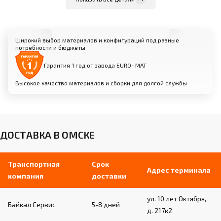
Простота и удобство использования
Широкий выбор материалов и конфигураций под разные
потребности и бюджеты
Растяжки и крепления:
Гарантия 1 год от завода EURO- МАТ
Равномерное распределение нагрузки во время
выполнения упражнений
Высокое качество материалов и сборки для долгой службы
Надежная фиксация брусьев к полу для
безопасности спортсменок
Материалы: высокопрочная сталь,
алюминий
ДОСТАВКА В ОМСКЕ
Транспортная
Срок
Адрес терминала
компания
доставки
ул. 10 лет Октября,
Байкал Сервис
5-8 дней
д. 217к2