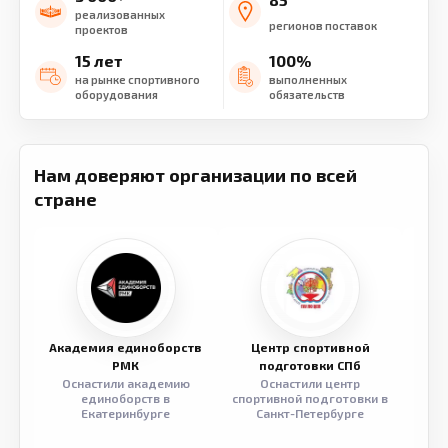
реализованных
регионов поставок
проектов
15 лет
100%
на рынке спортивного
выполненных
оборудования
обязательств
Нам доверяют организации по всей
стране
Академия единоборств
Центр спортивной
Семе
РМК
подготовки СПб
Оснастили академию
Оснастили центр
Обор
единоборств в
спортивной подготовки в
разв
Екатеринбурге
Санкт-Петербурге