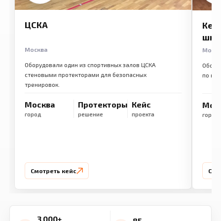
ЦСКА
Кем
шко
Москва
Моск
Оборудовали один из спортивных залов ЦСКА
Обору
стеновыми протекторами для безопасных
по ме
тренировок.
Москва
Протекторы
Кейс
Мос
город
решение
проекта
город
Смотреть кейс
Смо
3 000+
85