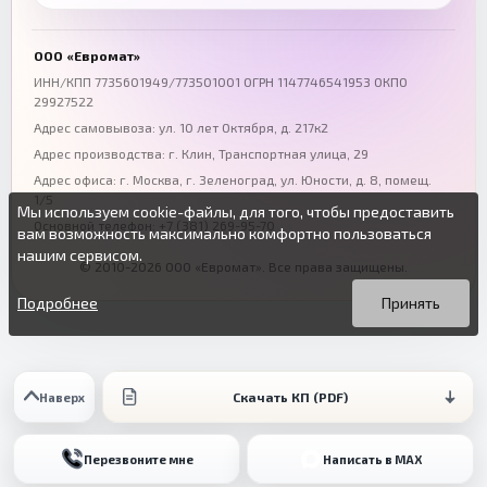
Воронеж
Пермь
+7 (473) 211-78-90
+7 (342) 264-04-62
ООО «Евромат»
Волгоград
Омск
ИНН/КПП 7735601949/773501001 ОГРН 1147746541953 ОКПО
29927522
+7 (844) 261-36-12
+7 (381) 269-95-70
Адрес самовывоза: ул. 10 лет Октября, д. 217к2
Адрес производства: г. Клин, Транспортная улица, 29
Адрес офиса:
г. Москва, г. Зеленоград
,
ул. Юности, д. 8, помещ.
1/5
Мы используем cookie-файлы, для того, чтобы предоставить
Основной телефон:
+7 (381) 269-95-70
вам возможность максимально комфортно пользоваться
нашим сервисом.
© 2010-2026 ООО «Евромат». Все права защищены.
Вы можете подробнее прочитать о cookie-файлах в открытых
Продолжая пользоваться данным сайтом без изменения
источниках или изменить настройки своего браузера.
настроек вы даете согласие на использование ваших cookie-
Подробнее
Принять
файлов.
Скачать КП (PDF)
Наверх
Перезвоните мне
Написать в MAX