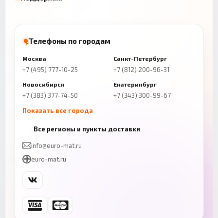
Телефоны по городам
Москва
Санкт-Петербург
+7 (495) 777-10-25
+7 (812) 200-96-31
Новосибирск
Екатеринбург
+7 (383) 377-74-50
+7 (343) 300-99-67
Показать все города
Казань
Нижний Новгород
Все регионы и пункты доставки
+7 (843) 206-01-30
+7 (831) 262-65-43
info@euro-mat.ru
Челябинск
Красноярск
euro-mat.ru
+7 (343) 300-99-67
+7 (391) 216-86-12
Самара
Уфа
+7 (846) 254-54-32
+7 (347) 211-94-40
Ростов-на-Дону
Краснодар
+7 (863) 333-50-75
+7 (861) 212-12-91