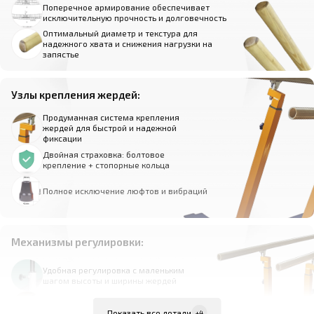
Поперечное армирование обеспечивает
исключительную прочность и долговечность
Оптимальный диаметр и текстура для
надежного хвата и снижения нагрузки на
запястье
Узлы крепления жердей:
Продуманная система крепления
жердей для быстрой и надежной
фиксации
Двойная страховка: болтовое
крепление + стопорные кольца
Полное исключение люфтов и вибраций
Механизмы регулировки:
Удобная регулировка с маленьким
шагом высоты и ширины жердей
Надежная фиксация выбранного
положения
Показать все детали
+4