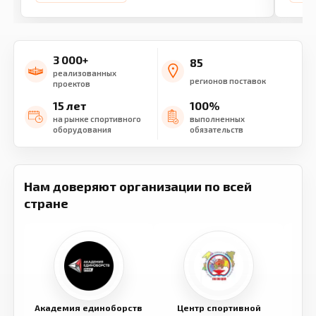
3 000+
85
реализованных
регионов поставок
проектов
15 лет
100%
на рынке спортивного
выполненных
оборудования
обязательств
Нам доверяют организации по всей
стране
Академия единоборств
Центр спортивной
Семе