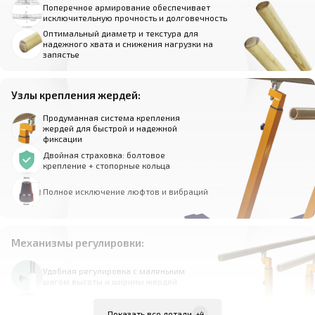
Поперечное армирование обеспечивает
исключительную прочность и долговечность
Оптимальный диаметр и текстура для
надежного хвата и снижения нагрузки на
запястье
Узлы крепления жердей:
Продуманная система крепления
жердей для быстрой и надежной
фиксации
Двойная страховка: болтовое
крепление + стопорные кольца
Полное исключение люфтов и вибраций
Механизмы регулировки:
Удобная регулировка с маленьким
шагом высоты и ширины жердей
Надежная фиксация выбранного
положения
Показать все детали
+4