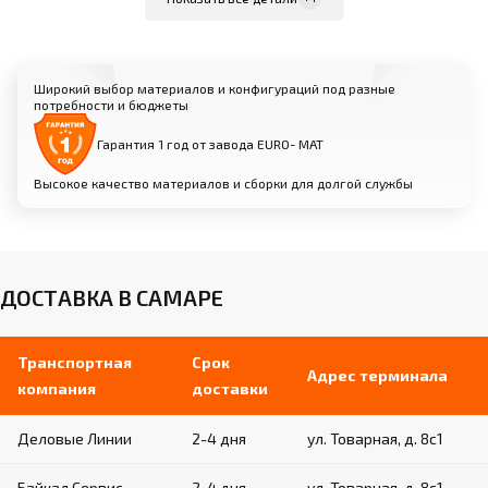
Простота и удобство использования
Широкий выбор материалов и конфигураций под разные
потребности и бюджеты
Растяжки и крепления:
Гарантия 1 год от завода EURO- МАТ
Равномерное распределение нагрузки во время
выполнения упражнений
Высокое качество материалов и сборки для долгой службы
Надежная фиксация брусьев к полу для
безопасности спортсменок
Материалы: высокопрочная сталь,
алюминий
ДОСТАВКА В САМАРЕ
Транспортная
Срок
Адрес терминала
компания
доставки
Деловые Линии
2-4 дня
ул. Товарная, д. 8с1
Байкал Сервис
2-4 дня
ул. Товарная, д. 8с1