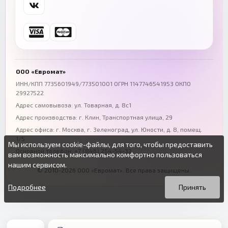
Самара
Уфа
+7 (846) 254-54-32
+7 (347) 211-94-40
Ростов-на-Дону
Краснодар
+7 (863) 333-50-75
+7 (861) 212-12-91
Воронеж
Пермь
+7 (473) 211-78-90
+7 (342) 264-04-62
ООО «Евромат»
Волгоград
Омск
ИНН/КПП 7735601949/773501001 ОГРН 1147746541953 ОКПО
29927522
+7 (844) 261-36-12
+7 (381) 269-95-70
Адрес самовывоза: ул. Товарная, д. 8с1
Адрес производства: г. Клин, Транспортная улица, 29
Адрес офиса:
г. Москва, г. Зеленоград
,
ул. Юности, д. 8, помещ.
1/5
Мы используем cookie-файлы, для того, чтобы предоставить
Основной телефон:
+7 (846) 254-54-32
вам возможность максимально комфортно пользоваться
нашим сервисом.
© 2010-2026 ООО «Евромат». Все права защищены.
Вы можете подробнее прочитать о cookie-файлах в открытых
Продолжая пользоваться данным сайтом без изменения
источниках или изменить настройки своего браузера.
настроек вы даете согласие на использование ваших cookie-
Подробнее
Принять
файлов.