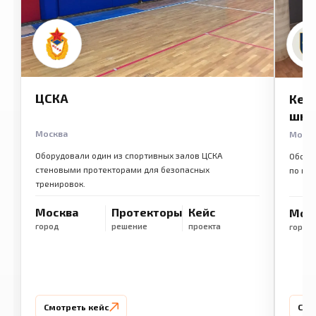
ЦСКА
Кем
шко
Москва
Моск
Оборудовали один из спортивных залов ЦСКА
Обору
стеновыми протекторами для безопасных
по ме
тренировок.
Москва
Протекторы
Кейс
Мос
город
решение
проекта
город
Смотреть кейс
Смо