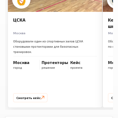
ЦСКА
Кем
шко
Москва
Моск
Оборудовали один из спортивных залов ЦСКА
Обору
стеновыми протекторами для безопасных
по ме
тренировок.
Москва
Протекторы
Кейс
Мос
город
решение
проекта
город
Смотреть кейс
Смо