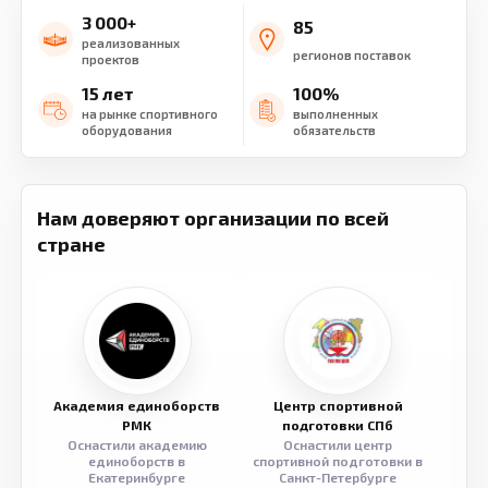
3 000+
85
реализованных
регионов поставок
проектов
15 лет
100%
на рынке спортивного
выполненных
оборудования
обязательств
Нам доверяют организации по всей
стране
Академия единоборств
Центр спортивной
Семе
РМК
подготовки СПб
Оснастили академию
Оснастили центр
Обор
единоборств в
спортивной подготовки в
разв
Екатеринбурге
Санкт-Петербурге