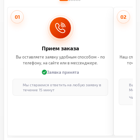
01
02
Прием заказа
Вы оставляете заявку удобным способом - по
Наш специ
телефону, на сайте или в мессенджере.
точные
Заявка принята
Мы стараемся ответить на любую заявку в
Выпол
течение 15 минут
Москв
Через