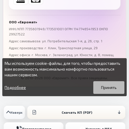
+7 (863) 333-50-75
+7 (861) 212-12-91
Воронеж
Пермь
+7 (473) 211-78-90
+7 (342) 264-04-62
ООО «Евромат»
Волгоград
Омск
ИНН/КПП 7735601949/773501001 ОГРН 1147746541953 ОКПО
29927522
+7 (844) 261-36-12
+7 (381) 269-95-70
Адрес самовывоза: ул. Потребительская 1-я, д. 26, стр. 1
Адрес производства: г. Клин, Транспортная улица, 29
Адрес офиса:
г. Москва, г. Зеленоград
,
ул. Юности, д. 8, помещ.
1/5
Мы используем cookie-файлы, для того, чтобы предоставить
Основной телефон:
+7 (343) 300-99-67
вам возможность максимально комфортно пользоваться
нашим сервисом.
© 2010-2026 ООО «Евромат». Все права защищены.
Вы можете подробнее прочитать о cookie-файлах в открытых
Продолжая пользоваться данным сайтом без изменения
источниках или изменить настройки своего браузера.
настроек вы даете согласие на использование ваших cookie-
Подробнее
Принять
файлов.
Скачать КП (PDF)
Наверх
Перезвоните мне
Написать в MAX