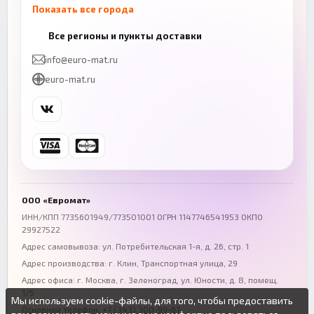
Показать все города
Казань
Нижний Новгород
Все регионы и пункты доставки
+7 (843) 206-01-30
+7 (831) 262-65-43
info@euro-mat.ru
Челябинск
Красноярск
euro-mat.ru
+7 (343) 300-99-67
+7 (391) 216-86-12
Самара
Уфа
+7 (846) 254-54-32
+7 (347) 211-94-40
Ростов-на-Дону
Краснодар
+7 (863) 333-50-75
+7 (861) 212-12-91
Воронеж
Пермь
+7 (473) 211-78-90
+7 (342) 264-04-62
ООО «Евромат»
Волгоград
Омск
ИНН/КПП 7735601949/773501001 ОГРН 1147746541953 ОКПО
29927522
+7 (844) 261-36-12
+7 (381) 269-95-70
Адрес самовывоза: ул. Потребительская 1-я, д. 26, стр. 1
Адрес производства: г. Клин, Транспортная улица, 29
Адрес офиса:
г. Москва, г. Зеленоград
,
ул. Юности, д. 8, помещ.
1/5
Мы используем cookie-файлы, для того, чтобы предоставить
Основной телефон:
+7 (343) 300-99-67