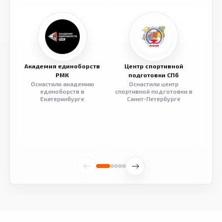
Академия единоборств
Центр спортивной
Семе
РМК
подготовки СПб
Оснастили академию
Оснастили центр
Обор
единоборств в
спортивной подготовки в
разв
Екатеринбурге
Санкт-Петербурге