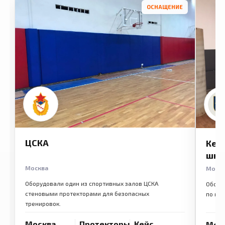
ОСНАЩЕНИЕ
ЦСКА
Кем
шко
Москва
Моск
Оборудовали один из спортивных залов ЦСКА
Обору
стеновыми протекторами для безопасных
по ме
тренировок.
Москва
Протекторы
Кейс
Мос