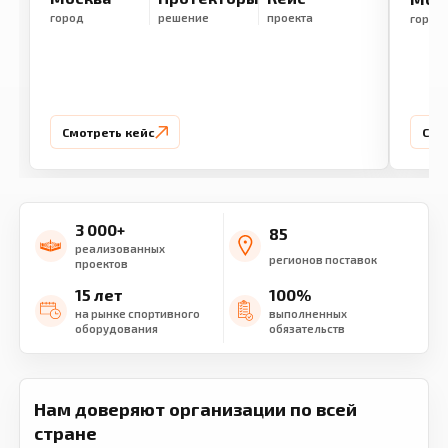
город
решение
проекта
город
Смотреть кейс
Смо
3 000+
85
реализованных
регионов поставок
проектов
15 лет
100%
на рынке спортивного
выполненных
оборудования
обязательств
Нам доверяют организации по всей
стране